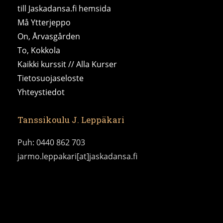
till Jaskadansa.fi hemsida
Må Ytterjeppo
On, Årvasgården
To, Kokkola
Kaikki kurssit // Alla Kurser
Tietosuojaseloste
Yhteystiedot
Tanssikoulu J. Leppäkari
Puh: 0440 862 703
jarmo.leppakari[at]jaskadansa.fi