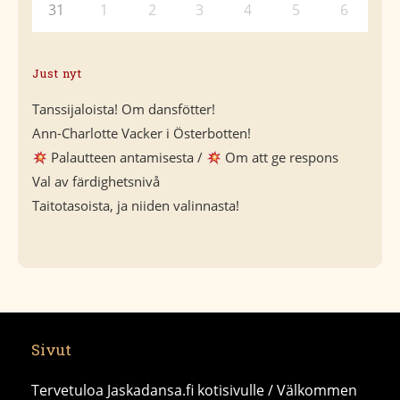
31
1
2
3
4
5
6
Just nyt
Tanssijaloista! Om dansfötter!
Ann-Charlotte Vacker i Österbotten!
Palautteen antamisesta /
Om att ge respons
Val av färdighetsnivå
Taitotasoista, ja niiden valinnasta!
Sivut
Tervetuloa Jaskadansa.fi kotisivulle / Välkommen