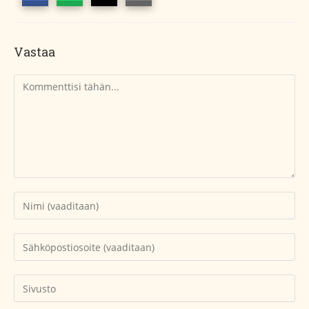
Vastaa
Kommentti
Kirjoita
nimesi
tai
Kirjoita
käyttäjätunnuksesi
sähköpostiosoitteesi
kommentoidaksesi
kommentoidaksesi
Kirjoita
sivustosi