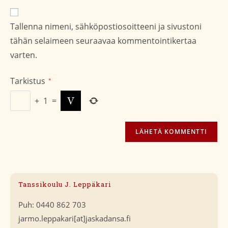
verkko-
osoite/URL
Tallenna nimeni, sähköpostiosoitteeni ja sivustoni
(valinnainen)
tähän selaimeen seuraavaa kommentointikertaa
varten.
Tarkistus
*
+
1
=
Tanssikoulu J. Leppäkari
Puh: 0440 862 703
jarmo.leppakari[at]jaskadansa.fi