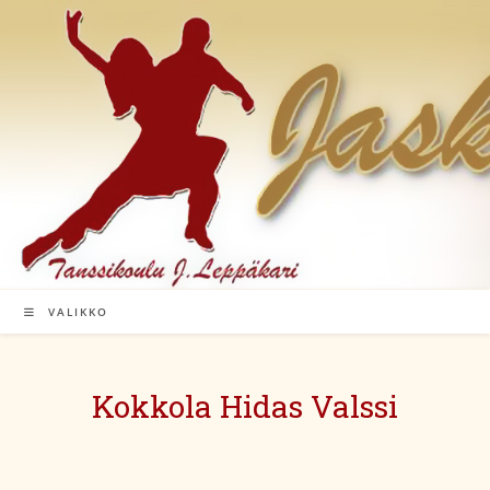
Siirry
suoraan
sisältöön
VALIKKO
Kokkola Hidas Valssi