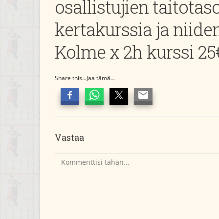
osallistujien taitota
kertakurssia ja niiden
Kolme x 2h kurssi 25
Share this...Jaa tämä...
Vastaa
Kommentti