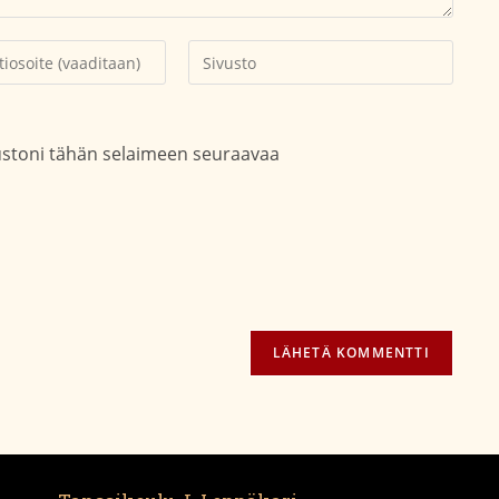
Kirjoita
soitteesi
sivustosi
aksesi
verkko-
osoite/URL
vustoni tähän selaimeen seuraavaa
(valinnainen)