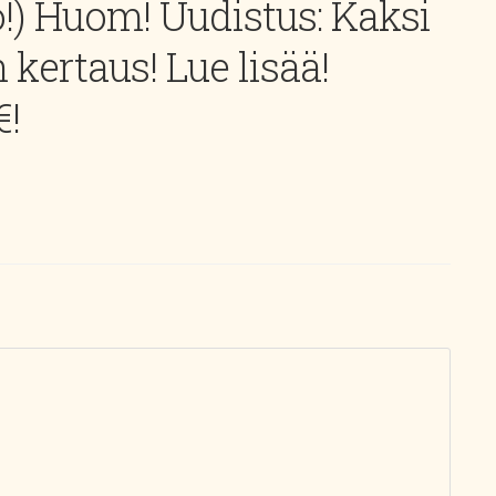
so!) Huom! Uudistus: Kaksi
 kertaus! Lue lisää!
€!