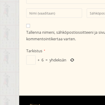
Kirjoita
Kirjoita
nimesi
sähköpostio
tai
kommentoid
käyttäjätunnuksesi
Tallenna nimeni, sähköpostiosoitteeni ja si
kommentoidaksesi
kommentointikertaa varten.
Tarkistus
*
+
6
=
yhdeksän