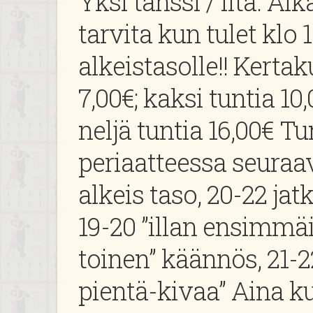
Yksi tanssi / ilta. Ai
tarvita kun tulet klo 
alkeistasolle!! Kertak
7,00€; kaksi tuntia 10
neljä tuntia 16,00€ Tu
periaatteessa seuraav
alkeis taso, 20-22 jat
19-20 ”illan ensimmäi
toinen” käännös, 21-22
pientä-kivaa” Aina 