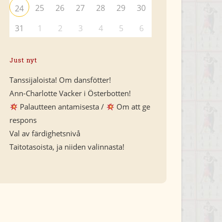
25
26
27
28
29
30
24
31
1
2
3
4
5
6
Just nyt
Tanssijaloista! Om dansfötter!
Ann-Charlotte Vacker i Österbotten!
Palautteen antamisesta /
Om att ge
respons
Val av färdighetsnivå
Taitotasoista, ja niiden valinnasta!