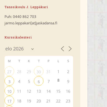
Tanssikoulu J. Leppäkari
Puh: 0440 862 703
jarmo.leppakari[at]jaskadansa.fi
Kurssikalenteri
M
T
K
T
P
L
S
28
29
31
1
2
27
30
8
4
5
7
9
3
6
11
12
13
14
15
16
10
18
19
20
21
22
23
17