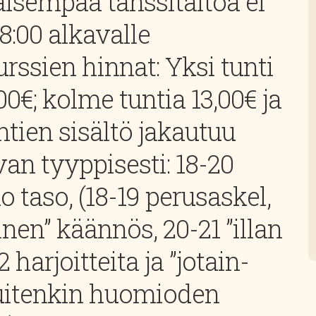
kaisempaa tanssitaitoa ei
18:00 alkavalle
urssien hinnat: Yksi tunti
,00€; kolme tuntia 13,00€ ja
ntien sisältö jakautuu
an tyyppisesti: 18-20
ko taso, (18-19 perusaskel,
nen” käännös, 20-21 ”illan
 harjoitteita ja ”jotain-
kuitenkin huomioden