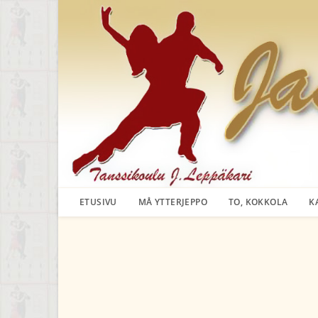
Siirry
suoraan
sisältöön
ETUSIVU
MÅ YTTERJEPPO
TO, KOKKOLA
K