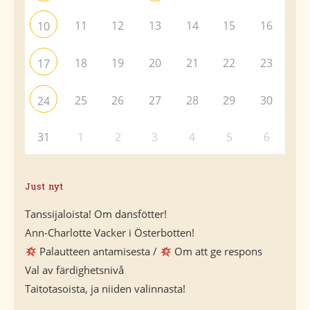
11
12
13
14
15
16
10
18
19
20
21
22
23
17
25
26
27
28
29
30
24
31
1
2
3
4
5
6
Just nyt
Tanssijaloista! Om dansfötter!
Ann-Charlotte Vacker i Österbotten!
Palautteen antamisesta /
Om att ge respons
Val av färdighetsnivå
Taitotasoista, ja niiden valinnasta!