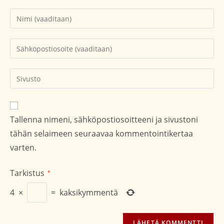
Kirjoita
nimesi
tai
Kirjoita
käyttäjätunnuksesi
sähköpostiosoitteesi
kommentoidaksesi
kommentoidaksesi
Kirjoita
sivustosi
verkko-
osoite/URL
Tallenna nimeni, sähköpostiosoitteeni ja sivustoni
(valinnainen)
tähän selaimeen seuraavaa kommentointikertaa
varten.
Tarkistus
*
4
×
=
kaksikymmentä