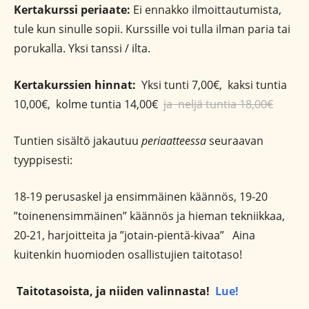
Kertakurssi periaate:
Ei ennakko ilmoittautumista,
tule kun sinulle sopii. Kurssille voi tulla ilman paria tai
porukalla. Yksi tanssi / ilta.
Kertakurssien hinnat:
Yksi tunti 7,00€, kaksi tuntia
10,00€, kolme tuntia 14,00€
ja neljä tuntia 18,00€
Tuntien sisältö jakautuu
periaatteessa
seuraavan
tyyppisesti:
18-19 perusaskel ja ensimmäinen käännös, 19-20
”toinenensimmäinen” käännös ja hieman tekniikkaa,
20-21, harjoitteita ja ”jotain-pientä-kivaa” Aina
kuitenkin huomioden osallistujien taitotaso!
Taitotasoista, ja niiden valinnasta!
Lue!