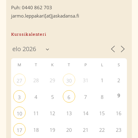
Puh: 0440 862 703
jarmo.leppakari[at]jaskadansa.fi
Kurssikalenteri
M
T
K
T
P
L
S
28
29
31
1
2
27
30
9
4
5
7
8
3
6
11
12
13
14
15
16
10
18
19
20
21
22
23
17