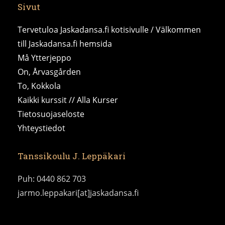
Sivut
Tervetuloa Jaskadansa.fi kotisivulle / Välkommen
till Jaskadansa.fi hemsida
Må Ytterjeppo
On, Årvasgården
To, Kokkola
Kaikki kurssit // Alla Kurser
Tietosuojaseloste
Yhteystiedot
Tanssikoulu J. Leppäkari
Puh: 0440 862 703
jarmo.leppakari[at]jaskadansa.fi