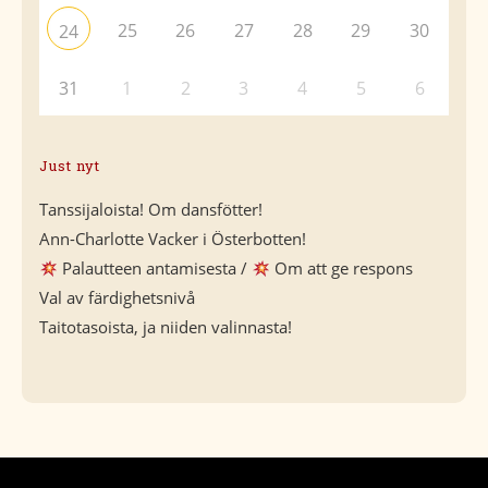
25
26
27
28
29
30
24
31
1
2
3
4
5
6
Just nyt
Tanssijaloista! Om dansfötter!
Ann-Charlotte Vacker i Österbotten!
Palautteen antamisesta /
Om att ge respons
Val av färdighetsnivå
Taitotasoista, ja niiden valinnasta!