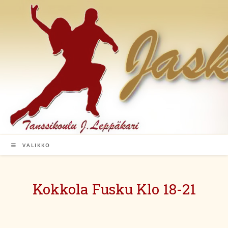
Siirry
suoraan
sisältöön
VALIKKO
Kokkola Fusku Klo 18-21