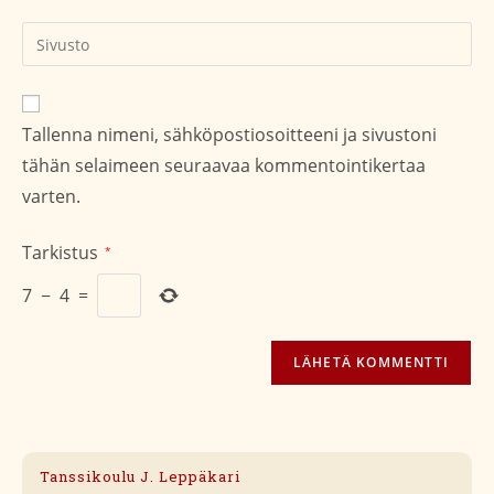
kommentoidaksesi
kommentoidaksesi
Kirjoita
sivustosi
verkko-
osoite/URL
Tallenna nimeni, sähköpostiosoitteeni ja sivustoni
(valinnainen)
tähän selaimeen seuraavaa kommentointikertaa
varten.
Tarkistus
*
7
−
4
=
Tanssikoulu J. Leppäkari