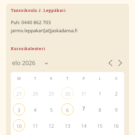
Tanssikoulu J. Leppäkari
Puh: 0440 862 703
jarmo.leppakari[at]jaskadansa.fi
Kurssikalenteri
M
T
K
T
P
L
S
28
29
31
1
2
27
30
7
4
5
8
9
3
6
11
12
13
14
15
16
10