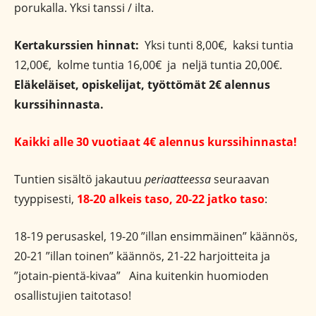
porukalla. Yksi tanssi / ilta.
Kertakurssien hinnat:
Yksi tunti 8,00€, kaksi tuntia
12,00€, kolme tuntia 16,00€ ja neljä tuntia 20,00€.
Eläkeläiset, opiskelijat, työttömät 2€ alennus
kurssihinnasta.
Kaikki alle 30 vuotiaat 4€ alennus kurssihinnasta!
Tuntien sisältö jakautuu
periaatteessa
seuraavan
tyyppisesti,
18-20 alkeis taso, 20-22 jatko taso
:
18-19 perusaskel, 19-20 ”illan ensimmäinen” käännös,
20-21 ”illan toinen” käännös, 21-22 harjoitteita ja
”jotain-pientä-kivaa” Aina kuitenkin huomioden
osallistujien taitotaso!