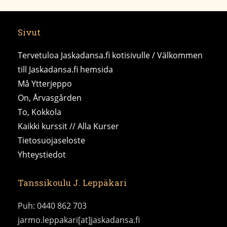
Sivut
Tervetuloa Jaskadansa.fi kotisivulle / Välkommen
till Jaskadansa.fi hemsida
Må Ytterjeppo
On, Årvasgården
To, Kokkola
Kaikki kurssit // Alla Kurser
Tietosuojaseloste
Yhteystiedot
Tanssikoulu J. Leppäkari
Puh: 0440 862 703
jarmo.leppakari[at]jaskadansa.fi