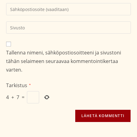
tai
Kirjoita
käyttäjätunnuksesi
sähköpostiosoitteesi
kommentoidaksesi
kommentoidaksesi
Kirjoita
sivustosi
verkko-
osoite/URL
Tallenna nimeni, sähköpostiosoitteeni ja sivustoni
(valinnainen)
tähän selaimeen seuraavaa kommentointikertaa
varten.
Tarkistus
*
4
+
7
=