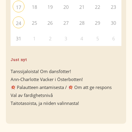
18
19
20
21
22
23
17
25
26
27
28
29
30
24
31
1
2
3
4
5
6
Just nyt
Tanssijaloista! Om dansfötter!
Ann-Charlotte Vacker i Österbotten!
Palautteen antamisesta /
Om att ge respons
Val av färdighetsnivå
Taitotasoista, ja niiden valinnasta!