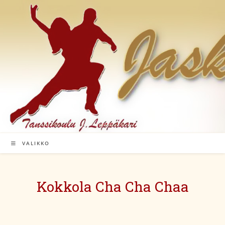
Siirry
suoraan
sisältöön
VALIKKO
Kokkola Cha Cha Chaa