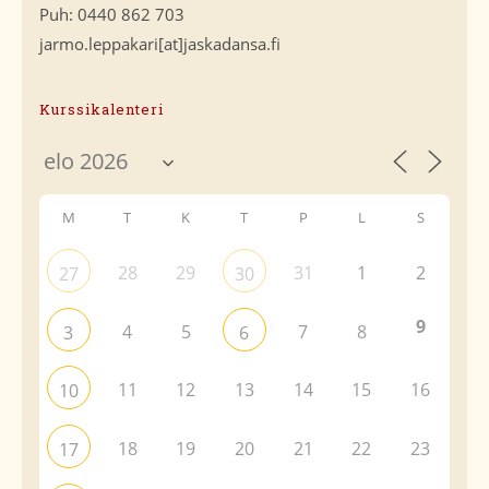
Puh: 0440 862 703
jarmo.leppakari[at]jaskadansa.fi
Kurssikalenteri
M
T
K
T
P
L
S
28
29
31
1
2
27
30
9
4
5
7
8
3
6
11
12
13
14
15
16
10
18
19
20
21
22
23
17