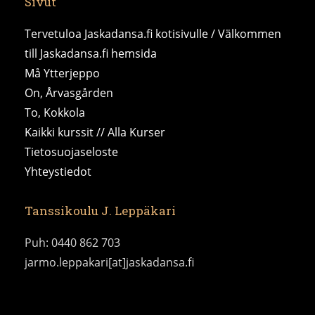
Sivut
Tervetuloa Jaskadansa.fi kotisivulle / Välkommen
till Jaskadansa.fi hemsida
Må Ytterjeppo
On, Årvasgården
To, Kokkola
Kaikki kurssit // Alla Kurser
Tietosuojaseloste
Yhteystiedot
Tanssikoulu J. Leppäkari
Puh: 0440 862 703
jarmo.leppakari[at]jaskadansa.fi