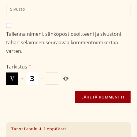
kommentoidaksesi
kommentoidaksesi
Kirjoita
sivustosi
verkko-
osoite/URL
Tallenna nimeni, sähköpostiosoitteeni ja sivustoni
(valinnainen)
tähän selaimeen seuraavaa kommentointikertaa
varten.
Tarkistus
*
+
=
Tanssikoulu J. Leppäkari