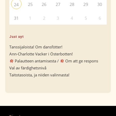
25
26
27
28
29
30
24
31
1
2
3
4
5
6
Just nyt
Tanssijaloista! Om dansfötter!
Ann-Charlotte Vacker i Österbotten!
Palautteen antamisesta /
Om att ge respons
Val av färdighetsnivå
Taitotasoista, ja niiden valinnasta!