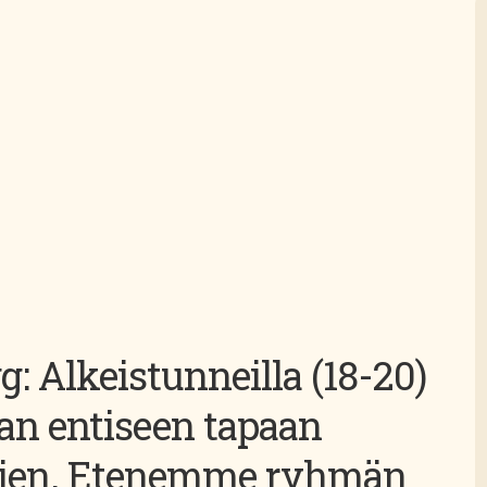
: Alkeistunneilla (18-20)
van entiseen tapaan
htien. Etenemme ryhmän