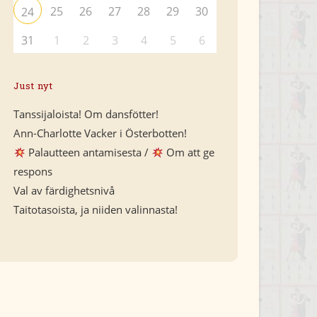
25
26
27
28
29
30
24
31
1
2
3
4
5
6
Just nyt
Tanssijaloista! Om dansfötter!
Ann-Charlotte Vacker i Österbotten!
Palautteen antamisesta /
Om att ge
respons
Val av färdighetsnivå
Taitotasoista, ja niiden valinnasta!