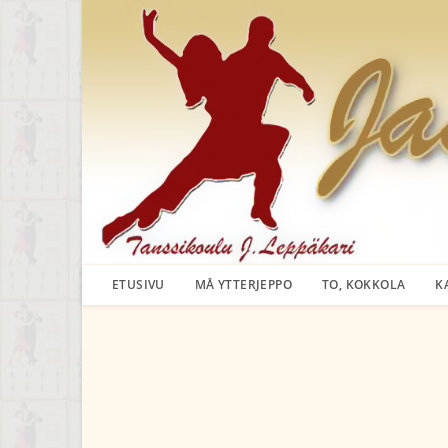
Siirry
suoraan
sisältöön
ETUSIVU
MÅ YTTERJEPPO
TO, KOKKOLA
K