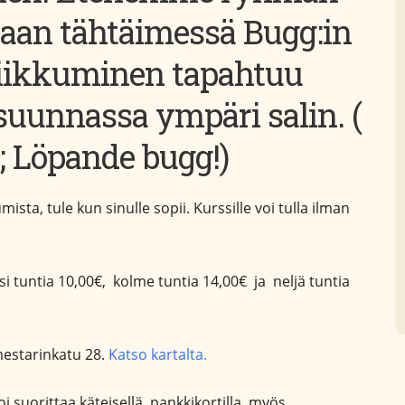
an tähtäimessä Bugg:in
Liikkuminen tapahtuu
isuunnassa ympäri salin. (
; Löpande bugg!)
sta, tule kun sinulle sopii. Kurssille voi tulla ilman
si tuntia 10,00€, kolme tuntia 14,00€ ja neljä tuntia
estarinkatu 28.
Katso kartalta.
i suorittaa käteisellä, pankkikortilla, myös