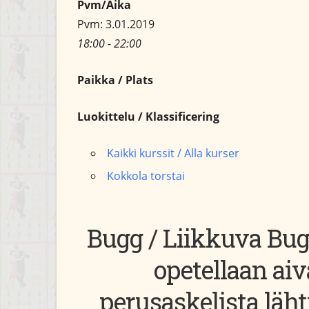
Pvm/Aika
Pvm: 3.01.2019
18:00 - 22:00
Paikka / Plats
Luokittelu / Klassificering
Kaikki kurssit / Alla kurser
Kokkola torstai
Bugg / Liikkuva Bugg
opetellaan ai
perusaskelista lä