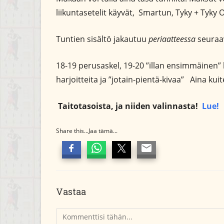
liikuntasetelit käyvät, Smartun, Tyky + Tyky O
Tuntien sisältö jakautuu
periaatteessa
seuraav
18-19 perusaskel, 19-20 ”illan ensimmäinen” 
harjoitteita ja ”jotain-pientä-kivaa” Aina ku
Taitotasoista, ja niiden valinnasta!
Lue!
Share this...Jaa tämä...
Vastaa
Kommentti