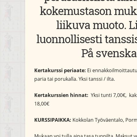
kokemustason muka
liikuva muoto. 
luonnollisesti tanss
På svenska
Kertakurssi periaate:
Ei ennakkoilmoittautumi
paria tai porukalla. Yksi tanssi / ilta.
Kertakurssien hinnat:
Yksi tunti 7,00€, kak
18,00€
KURSSIPAIKKA:
Kokkolan Työväentalo, Porm
Mukaan voi tulla aina tasa tunnilta. Maksut vo