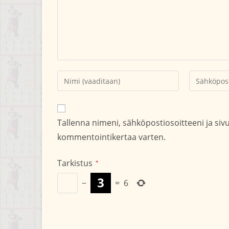
Kirjoita
Kirjoita
nimesi
sähköpostio
tai
kommentoid
käyttäjätunnuksesi
Tallenna nimeni, sähköpostiosoitteeni ja si
kommentoidaksesi
kommentointikertaa varten.
Tarkistus
*
−
=
6