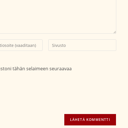
Kirjoita
soitteesi
sivustosi
aksesi
verkko-
osoite/URL
vustoni tähän selaimeen seuraavaa
(valinnainen)