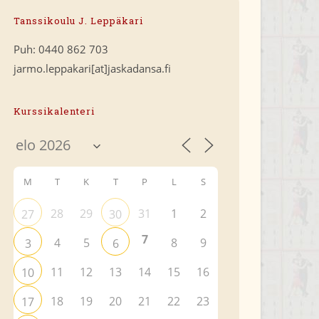
Tanssikoulu J. Leppäkari
Puh: 0440 862 703
jarmo.leppakari[at]jaskadansa.fi
Kurssikalenteri
M
T
K
T
P
L
S
28
29
31
1
2
27
30
7
4
5
8
9
3
6
11
12
13
14
15
16
10
18
19
20
21
22
23
17