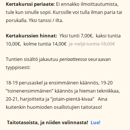
Kertakurssi periaate:
Ei ennakko ilmoittautumista,
tule kun sinulle sopii. Kurssille voi tulla ilman paria tai
porukalla. Yksi tanssi / ilta.
Kertakurssien hinnat:
Yksi tunti 7,00€, kaksi tuntia
10,00€, kolme tuntia 14,00€
ja neljä tuntia 18,00€
Tuntien sisältö jakautuu
periaatteessa
seuraavan
tyyppisesti:
18-19 perusaskel ja ensimmäinen käännös, 19-20
”toinenensimmäinen” käännös ja hieman tekniikkaa,
20-21, harjoitteita ja ”jotain-pientä-kivaa” Aina
kuitenkin huomioden osallistujien taitotaso!
Taitotasoista, ja niiden valinnasta!
Lue!