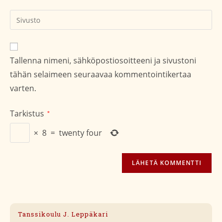
kommentoidaksesi
kommentoidaksesi
Kirjoita
sivustosi
verkko-
osoite/URL
Tallenna nimeni, sähköpostiosoitteeni ja sivustoni
(valinnainen)
tähän selaimeen seuraavaa kommentointikertaa
varten.
Tarkistus
*
×
8
=
twenty four
Tanssikoulu J. Leppäkari