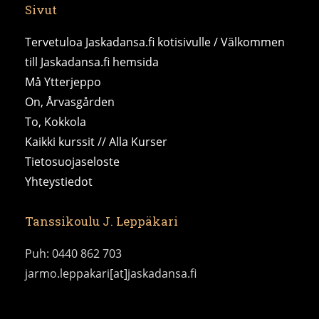
Sivut
Tervetuloa Jaskadansa.fi kotisivulle / Välkommen
till Jaskadansa.fi hemsida
Må Ytterjeppo
On, Årvasgården
To, Kokkola
Kaikki kurssit // Alla Kurser
Tietosuojaseloste
Yhteystiedot
Tanssikoulu J. Leppäkari
Puh: 0440 862 703
jarmo.leppakari[at]jaskadansa.fi