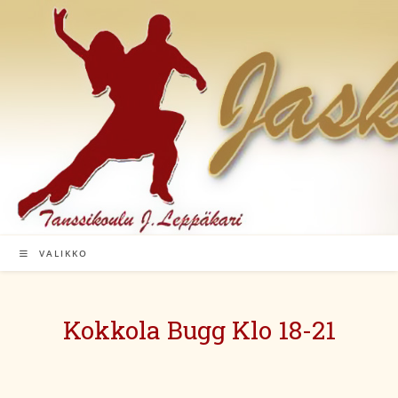
Siirry
suoraan
sisältöön
VALIKKO
Kokkola Bugg Klo 18-21