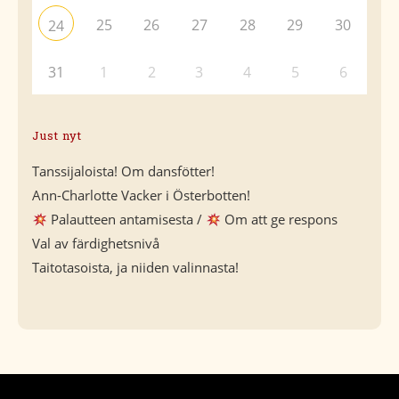
25
26
27
28
29
30
24
31
1
2
3
4
5
6
Just nyt
Tanssijaloista! Om dansfötter!
Ann-Charlotte Vacker i Österbotten!
Palautteen antamisesta /
Om att ge respons
Val av färdighetsnivå
Taitotasoista, ja niiden valinnasta!