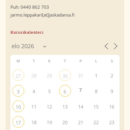
Puh: 0440 862 703
jarmo.leppakari[at]jaskadansa.fi
Kurssikalenteri
M
T
K
T
P
L
S
28
29
31
1
2
27
30
7
4
5
8
9
3
6
11
12
13
14
15
16
10
18
19
20
21
22
23
17