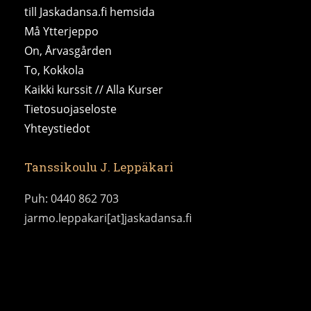
till Jaskadansa.fi hemsida
Må Ytterjeppo
On, Årvasgården
To, Kokkola
Kaikki kurssit // Alla Kurser
Tietosuojaseloste
Yhteystiedot
Tanssikoulu J. Leppäkari
Puh: 0440 862 703
jarmo.leppakari[at]jaskadansa.fi