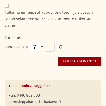
verkko-
osoite/URL
Tallenna nimeni, sähköpostiosoitteeni ja sivustoni
(valinnainen)
tähän selaimeen seuraavaa kommentointikertaa
varten.
Tarkistus
*
kahdeksan
×
=
Tanssikoulu J. Leppäkari
Puh: 0440 862 703
jarmo.leppakari[at]jaskadansa.fi