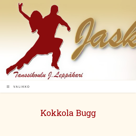
Siirry
suoraan
sisältöön
VALIKKO
Kokkola Bugg