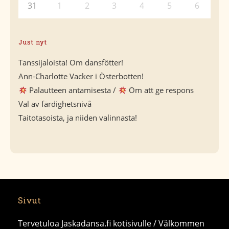
31
1
2
3
4
5
6
Just nyt
Tanssijaloista! Om dansfötter!
Ann-Charlotte Vacker i Österbotten!
Palautteen antamisesta /
Om att ge respons
Val av färdighetsnivå
Taitotasoista, ja niiden valinnasta!
Sivut
Tervetuloa Jaskadansa.fi kotisivulle / Välkommen