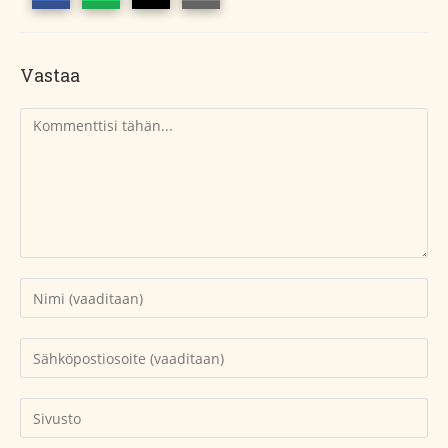
Vastaa
Kommentti
Kirjoita
nimesi
tai
Kirjoita
käyttäjätunnuksesi
sähköpostiosoitteesi
kommentoidaksesi
kommentoidaksesi
Kirjoita
sivustosi