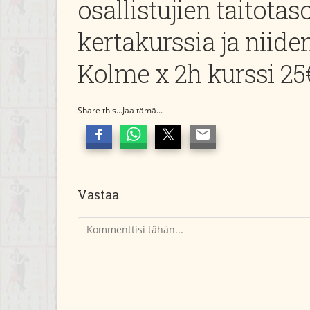
osallistujien taitota
kertakurssia ja niiden
Kolme x 2h kurssi 25
Share this...Jaa tämä...
Vastaa
Kommentti