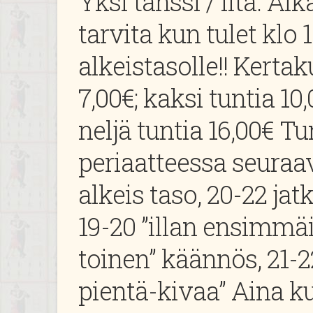
Yksi tanssi / ilta. Ai
tarvita kun tulet klo 
alkeistasolle!! Kertak
7,00€; kaksi tuntia 10
neljä tuntia 16,00€ Tu
periaatteessa seuraav
alkeis taso, 20-22 jat
19-20 ”illan ensimmäi
toinen” käännös, 21-22
pientä-kivaa” Aina 