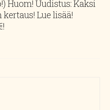
so!) Huom! Uudistus: Kaksi
 kertaus! Lue lisää!
€!