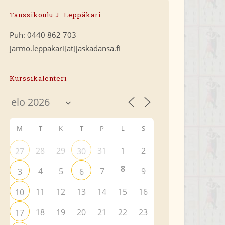
Tanssikoulu J. Leppäkari
Puh: 0440 862 703
jarmo.leppakari[at]jaskadansa.fi
Kurssikalenteri
M
T
K
T
P
L
S
28
29
31
1
2
27
30
8
4
5
7
9
3
6
11
12
13
14
15
16
10
18
19
20
21
22
23
17