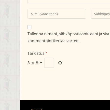
Kirjoita
Kirjoita
nimesi
sähköpostio
tai
kommentoid
käyttäjätunnuksesi
Tallenna nimeni, sähköpostiosoitteeni ja si
kommentoidaksesi
kommentointikertaa varten.
Tarkistus
*
8
×
8
=