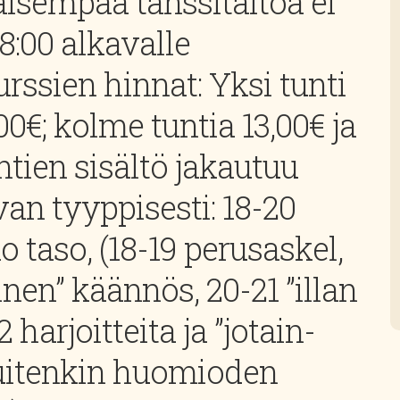
kaisempaa tanssitaitoa ei
18:00 alkavalle
urssien hinnat: Yksi tunti
,00€; kolme tuntia 13,00€ ja
ntien sisältö jakautuu
an tyyppisesti: 18-20
ko taso, (18-19 perusaskel,
nen” käännös, 20-21 ”illan
 harjoitteita ja ”jotain-
kuitenkin huomioden