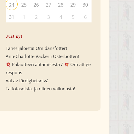
25
26
27
28
29
30
24
31
1
2
3
4
5
6
Just nyt
Tanssijaloista! Om dansfötter!
Ann-Charlotte Vacker i Österbotten!
Palautteen antamisesta /
Om att ge
respons
Val av färdighetsnivå
Taitotasoista, ja niiden valinnasta!