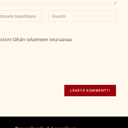
Kirjoita
soitteesi
sivustosi
aksesi
verkko-
osoite/URL
vustoni tähän selaimeen seuraavaa
(valinnainen)