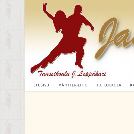
Siirry
suoraan
sisältöön
ETUSIVU
MÅ YTTERJEPPO
TO, KOKKOLA
K