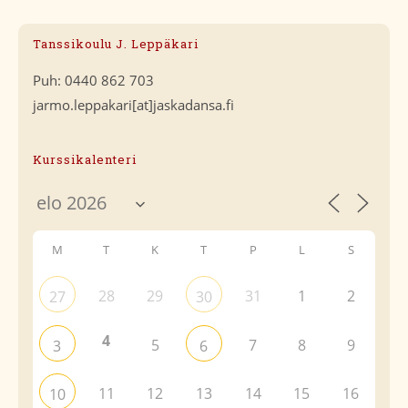
Tanssikoulu J. Leppäkari
Puh: 0440 862 703
jarmo.leppakari[at]jaskadansa.fi
Kurssikalenteri
M
T
K
T
P
L
S
28
29
31
1
2
27
30
4
5
7
8
9
3
6
11
12
13
14
15
16
10