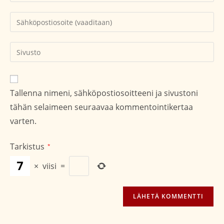
nimesi
tai
Kirjoita
käyttäjätunnuksesi
sähköpostiosoitteesi
kommentoidaksesi
kommentoidaksesi
Kirjoita
sivustosi
verkko-
osoite/URL
Tallenna nimeni, sähköpostiosoitteeni ja sivustoni
(valinnainen)
tähän selaimeen seuraavaa kommentointikertaa
varten.
Tarkistus
*
×
viisi
=