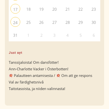
18
19
20
21
22
23
17
25
26
27
28
29
30
24
31
1
2
3
4
5
6
Just nyt
Tanssijaloista! Om dansfötter!
Ann-Charlotte Vacker i Österbotten!
Palautteen antamisesta /
Om att ge respons
Val av färdighetsnivå
Taitotasoista, ja niiden valinnasta!