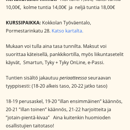
10,00€, kolme tuntia 14,00€ ja neljä tuntia 18,00€
KURSSIPAIKKA:
Kokkolan Työväentalo,
Pormestarinkatu 28.
Katso kartalta.
Mukaan voi tulla aina tasa tunnilta. Maksut voi
suorittaa käteisellä, pankkikortilla, myös liikuntasetelit
käyvät, Smartun, Tyky + Tyky OnLine, e-Passi.
Tuntien sisältö jakautuu
periaatteessa
seuraavan
tyyppisesti: (18-20 alkeis taso, 20-22 jatko taso)
18-19 perusaskel, 19-20 ”illan ensimmäinen” käännös,
20-21 ”illan toinen” käännös, 21-22 harjoitteita ja
”jotain-pientä-kivaa” Aina kuitenkin huomioden
osallistujien taitotaso!