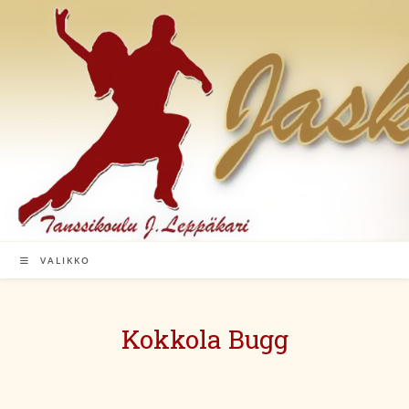
Siirry
suoraan
sisältöön
VALIKKO
Kokkola Bugg