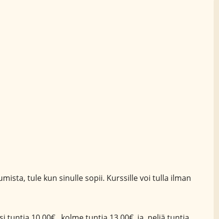
ista, tule kun sinulle sopii. Kurssille voi tulla ilman
si tuntia 10,00€, kolme tuntia 13,00€ ja neljä tuntia