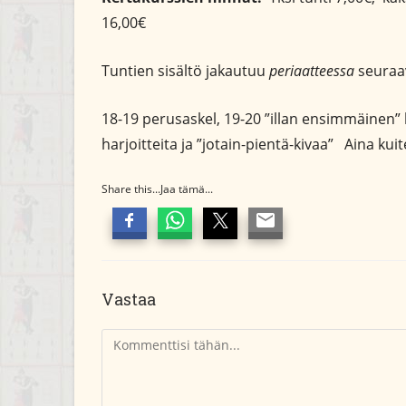
16,00€
Tuntien sisältö jakautuu
periaatteessa
seuraav
18-19 perusaskel, 19-20 ”illan ensimmäinen” 
harjoitteita ja ”jotain-pientä-kivaa” Aina ku
Share this...Jaa tämä...
Vastaa
Kommentti