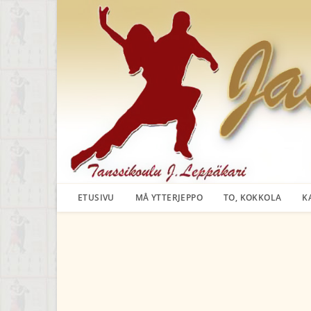
Siirry
suoraan
sisältöön
ETUSIVU
MÅ YTTERJEPPO
TO, KOKKOLA
K