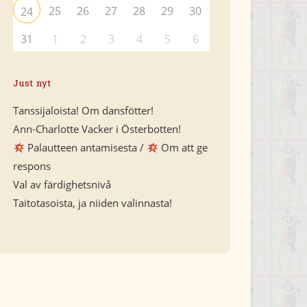
25
26
27
28
29
30
24
31
1
2
3
4
5
6
Just nyt
Tanssijaloista! Om dansfötter!
Ann-Charlotte Vacker i Österbotten!
Palautteen antamisesta /
Om att ge
respons
Val av färdighetsnivå
Taitotasoista, ja niiden valinnasta!