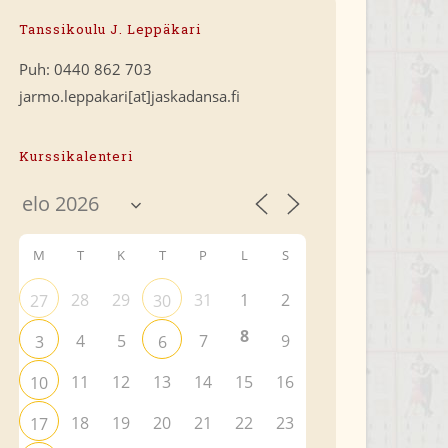
Tanssikoulu J. Leppäkari
Puh: 0440 862 703
jarmo.leppakari[at]jaskadansa.fi
Kurssikalenteri
M
T
K
T
P
L
S
28
29
31
1
2
27
30
8
4
5
7
9
3
6
11
12
13
14
15
16
10
18
19
20
21
22
23
17