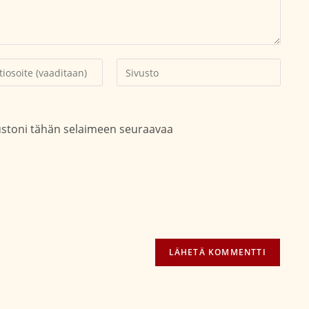
Kirjoita
soitteesi
sivustosi
aksesi
verkko-
osoite/URL
vustoni tähän selaimeen seuraavaa
(valinnainen)