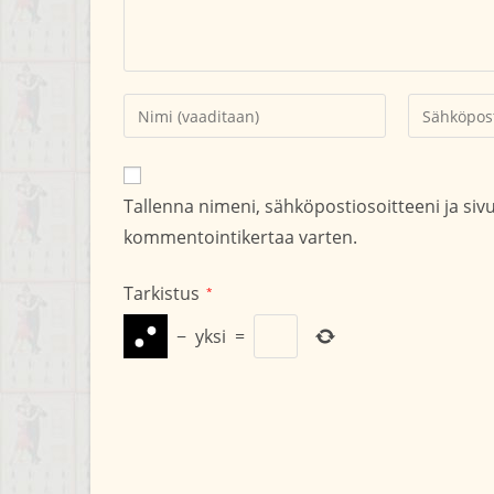
Kirjoita
Kirjoita
nimesi
sähköpostio
tai
kommentoid
käyttäjätunnuksesi
Tallenna nimeni, sähköpostiosoitteeni ja si
kommentoidaksesi
kommentointikertaa varten.
Tarkistus
*
−
yksi
=