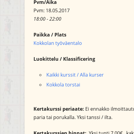
Pvm/Aika
Pvm: 18.05.2017
18:00 - 22:00
Paikka / Plats
Kokkolan työväentalo
Luokittelu / Klassificering
Kaikki kurssit / Alla kurser
Kokkola torstai
Kertakurssi periaate:
Ei ennakko ilmoittautum
paria tai porukalla. Yksi tanssi / ilta.
Kertakurssien hinnat:
Yksi tunti 7,00€, kak