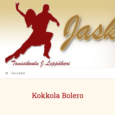
Siirry
suoraan
sisältöön
VALIKKO
Kokkola Bolero