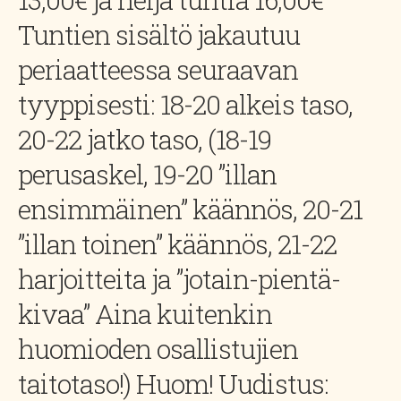
Tuntien sisältö jakautuu
periaatteessa seuraavan
tyyppisesti: 18-20 alkeis taso,
20-22 jatko taso, (18-19
perusaskel, 19-20 ”illan
ensimmäinen” käännös, 20-21
”illan toinen” käännös, 21-22
harjoitteita ja ”jotain-pientä-
kivaa” Aina kuitenkin
huomioden osallistujien
taitotaso!) Huom! Uudistus: