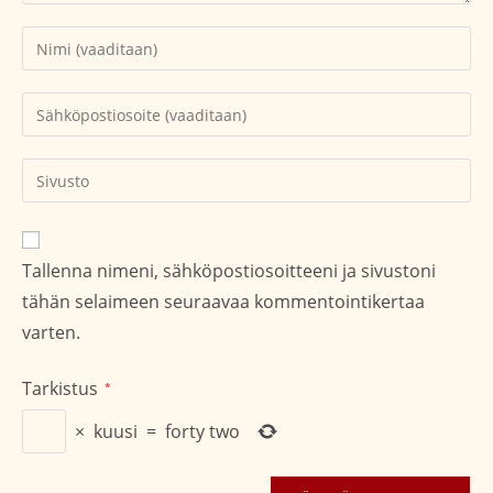
Kirjoita
nimesi
tai
Kirjoita
käyttäjätunnuksesi
sähköpostiosoitteesi
kommentoidaksesi
kommentoidaksesi
Kirjoita
sivustosi
verkko-
osoite/URL
Tallenna nimeni, sähköpostiosoitteeni ja sivustoni
(valinnainen)
tähän selaimeen seuraavaa kommentointikertaa
varten.
Tarkistus
*
×
kuusi
=
forty two