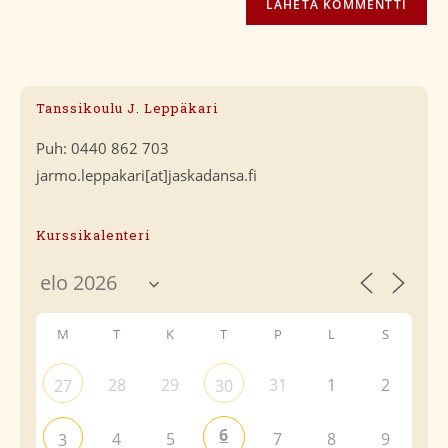
Tanssikoulu J. Leppäkari
Puh: 0440 862 703
jarmo.leppakari[at]jaskadansa.fi
Kurssikalenteri
M
T
K
T
P
L
S
28
29
31
1
2
27
30
6
4
5
7
8
9
3