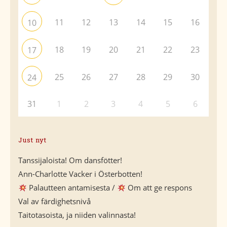
11
12
13
14
15
16
10
18
19
20
21
22
23
17
25
26
27
28
29
30
24
31
1
2
3
4
5
6
Just nyt
Tanssijaloista! Om dansfötter!
Ann-Charlotte Vacker i Österbotten!
Palautteen antamisesta /
Om att ge respons
Val av färdighetsnivå
Taitotasoista, ja niiden valinnasta!