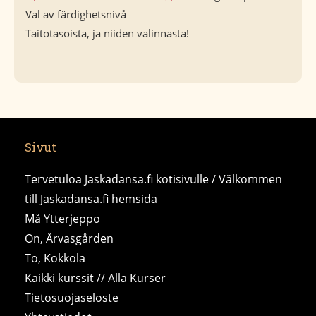
Val av färdighetsnivå
Taitotasoista, ja niiden valinnasta!
Sivut
Tervetuloa Jaskadansa.fi kotisivulle / Välkommen
till Jaskadansa.fi hemsida
Må Ytterjeppo
On, Årvasgården
To, Kokkola
Kaikki kurssit // Alla Kurser
Tietosuojaseloste