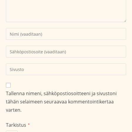
Kirjoita
nimesi
tai
Kirjoita
käyttäjätunnuksesi
sähköpostiosoitteesi
kommentoidaksesi
kommentoidaksesi
Kirjoita
sivustosi
verkko-
osoite/URL
Tallenna nimeni, sähköpostiosoitteeni ja sivustoni
(valinnainen)
tähän selaimeen seuraavaa kommentointikertaa
varten.
Tarkistus
*