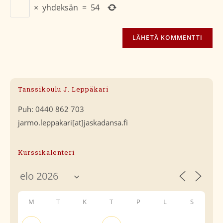
×
yhdeksän
=
54
Tanssikoulu J. Leppäkari
Puh: 0440 862 703
jarmo.leppakari[at]jaskadansa.fi
Kurssikalenteri
M
T
K
T
P
L
S