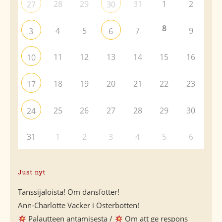
28
29
31
1
2
27
30
8
4
5
7
9
3
6
11
12
13
14
15
16
10
18
19
20
21
22
23
17
25
26
27
28
29
30
24
31
1
2
3
4
5
6
Just nyt
Tanssijaloista! Om dansfötter!
Ann-Charlotte Vacker i Österbotten!
Palautteen antamisesta /
Om att ge respons