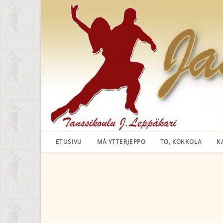
Siirry
suoraan
sisältöön
ETUSIVU
MÅ YTTERJEPPO
TO, KOKKOLA
K