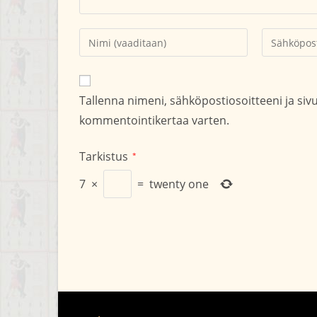
Kirjoita
Kirjoita
nimesi
sähköpostio
tai
kommentoid
käyttäjätunnuksesi
Tallenna nimeni, sähköpostiosoitteeni ja si
kommentoidaksesi
kommentointikertaa varten.
Tarkistus
*
7
×
=
twenty one