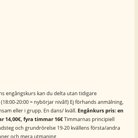
s engångskurs kan du delta utan tidigare
18:00-20:00 = nybörjar nivå!!) Ej förhands anmälning,
am eller i grupp. En dans/ kväll.
Engånkurs pris: en
r 14,00€, fyra timmar 16€
Timmarnas principiell
undsteg och grundrörelse 19-20 kvällens första/andra
ioner och mera utmaning