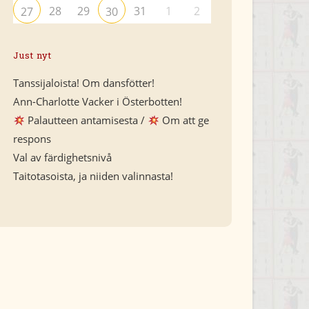
28
29
31
1
2
27
30
Just nyt
Tanssijaloista! Om dansfötter!
Ann-Charlotte Vacker i Österbotten!
Palautteen antamisesta /
Om att ge
respons
Val av färdighetsnivå
Taitotasoista, ja niiden valinnasta!