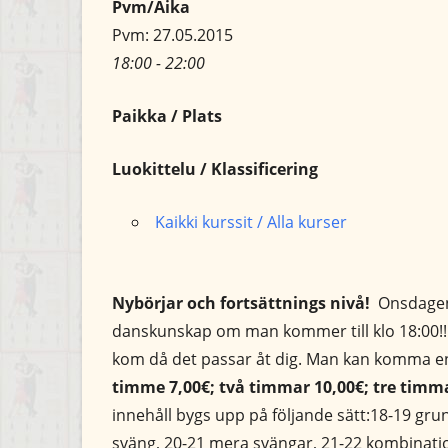
Pvm/Aika
Pvm: 27.05.2015
18:00 - 22:00
Paikka / Plats
Luokittelu / Klassificering
Kaikki kurssit / Alla kurser
Nybörjar och fortsättnings nivå!
Onsdagen
danskunskap om man kommer till klo 18:00!! (
kom då det passar åt dig. Man kan komma ens
timme 7,00€; två timmar 10,00€; tre timma
innehåll bygs upp på följande sätt:18-19 gr
sväng, 20-21 mera svängar, 21-22 kombinat