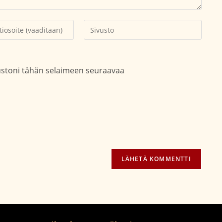
Kirjoita
soitteesi
sivustosi
aksesi
verkko-
osoite/URL
vustoni tähän selaimeen seuraavaa
(valinnainen)