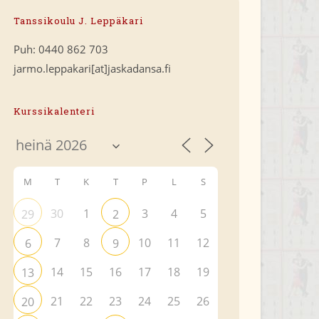
Tanssikoulu J. Leppäkari
Puh: 0440 862 703
jarmo.leppakari[at]jaskadansa.fi
Kurssikalenteri
M
T
K
T
P
L
S
30
1
3
4
5
29
2
7
8
10
11
12
6
9
14
15
16
17
18
19
13
21
22
23
24
25
26
20