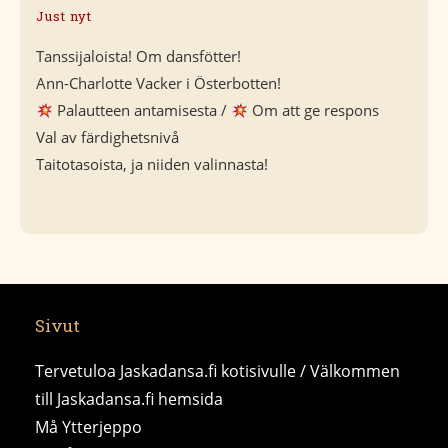
Just nyt
Tanssijaloista! Om dansfötter!
Ann-Charlotte Vacker i Österbotten!
Palautteen antamisesta /
Om att ge respons
Val av färdighetsnivå
Taitotasoista, ja niiden valinnasta!
Sivut
Tervetuloa Jaskadansa.fi kotisivulle / Välkommen
till Jaskadansa.fi hemsida
Må Ytterjeppo