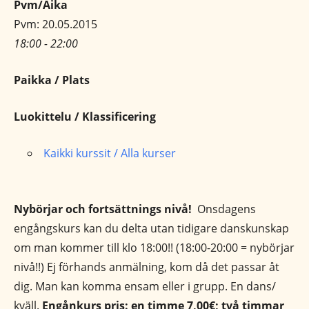
Pvm/Aika
Pvm: 20.05.2015
18:00 - 22:00
Paikka / Plats
Luokittelu / Klassificering
Kaikki kurssit / Alla kurser
Nybörjar och fortsättnings nivå!
Onsdagens
engångskurs kan du delta utan tidigare danskunskap
om man kommer till klo 18:00!! (18:00-20:00 = nybörjar
nivå!!) Ej förhands anmälning, kom då det passar åt
dig. Man kan komma ensam eller i grupp. En dans/
kväll.
Engånkurs pris: en timme 7,00€; två timmar