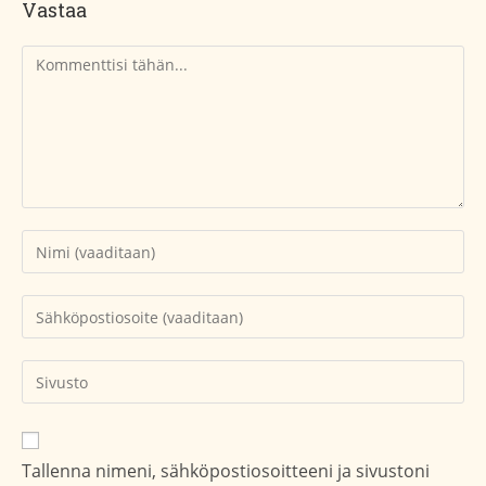
Vastaa
Kommentti
Kirjoita
nimesi
tai
Kirjoita
käyttäjätunnuksesi
sähköpostiosoitteesi
kommentoidaksesi
kommentoidaksesi
Kirjoita
sivustosi
verkko-
osoite/URL
Tallenna nimeni, sähköpostiosoitteeni ja sivustoni
(valinnainen)