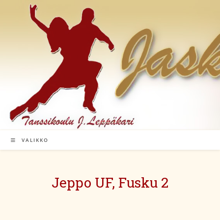
Siirry
suoraan
sisältöön
VALIKKO
Jeppo UF, Fusku 2