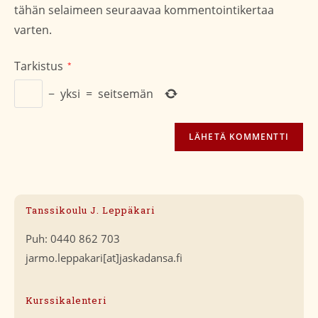
tähän selaimeen seuraavaa kommentointikertaa
varten.
Tarkistus
*
−
yksi
=
seitsemän
Tanssikoulu J. Leppäkari
Puh: 0440 862 703
jarmo.leppakari[at]jaskadansa.fi
Kurssikalenteri