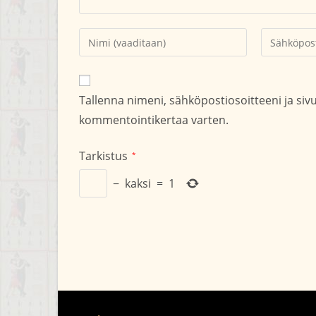
Kirjoita
Kirjoita
nimesi
sähköpostio
tai
kommentoid
käyttäjätunnuksesi
Tallenna nimeni, sähköpostiosoitteeni ja si
kommentoidaksesi
kommentointikertaa varten.
Tarkistus
*
−
kaksi
=
1