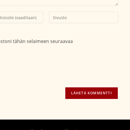
Kirjoita
soitteesi
sivustosi
aksesi
verkko-
osoite/URL
vustoni tähän selaimeen seuraavaa
(valinnainen)