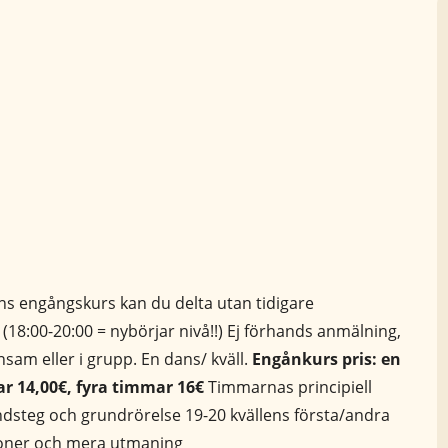
s engångskurs kan du delta utan tidigare
18:00-20:00 = nybörjar nivå!!) Ej förhands anmälning,
am eller i grupp. En dans/ kväll.
Engånkurs pris: en
r 14,00€, fyra timmar 16€
Timmarnas principiell
undsteg och grundrörelse 19-20 kvällens första/andra
ioner och mera utmaning