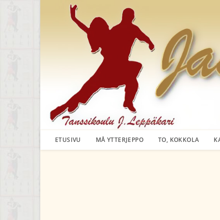
Siirry
suoraan
sisältöön
ETUSIVU
MÅ YTTERJEPPO
TO, KOKKOLA
K