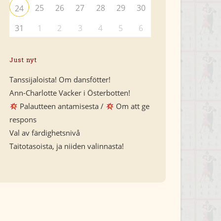
25
26
27
28
29
30
24
31
1
2
3
4
5
6
Just nyt
Tanssijaloista! Om dansfötter!
Ann-Charlotte Vacker i Österbotten!
Palautteen antamisesta /
Om att ge
respons
Val av färdighetsnivå
Taitotasoista, ja niiden valinnasta!