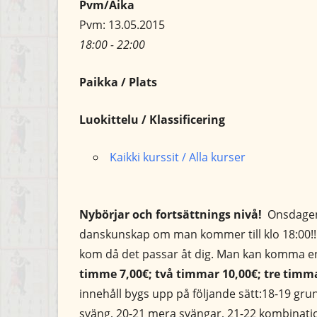
Pvm/Aika
Pvm: 13.05.2015
18:00 - 22:00
Paikka / Plats
Luokittelu / Klassificering
Kaikki kurssit / Alla kurser
Nybörjar och fortsättnings nivå!
Onsdagen
danskunskap om man kommer till klo 18:00!! (
kom då det passar åt dig. Man kan komma ens
timme 7,00€; två timmar 10,00€; tre timma
innehåll bygs upp på följande sätt:18-19 gr
sväng, 20-21 mera svängar, 21-22 kombinat