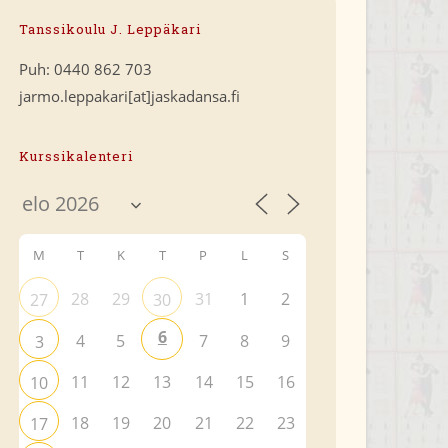
Tanssikoulu J. Leppäkari
Puh: 0440 862 703
jarmo.leppakari[at]jaskadansa.fi
Kurssikalenteri
M
T
K
T
P
L
S
28
29
31
1
2
27
30
6
4
5
7
8
9
3
11
12
13
14
15
16
10
18
19
20
21
22
23
17