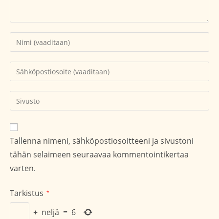
Kirjoita
nimesi
tai
Kirjoita
käyttäjätunnuksesi
sähköpostiosoitteesi
kommentoidaksesi
kommentoidaksesi
Kirjoita
sivustosi
verkko-
osoite/URL
Tallenna nimeni, sähköpostiosoitteeni ja sivustoni
(valinnainen)
tähän selaimeen seuraavaa kommentointikertaa
varten.
Tarkistus
*
+
neljä
=
6