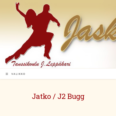
Siirry
suoraan
sisältöön
VALIKKO
Jatko / J2 Bugg