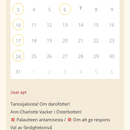
7
4
5
8
9
3
6
11
12
13
14
15
16
10
18
19
20
21
22
23
17
25
26
27
28
29
30
24
31
1
2
3
4
5
6
Just nyt
Tanssijaloista! Om dansfötter!
Ann-Charlotte Vacker i Österbotten!
Palautteen antamisesta /
Om att ge respons
Val av färdighetsnivå