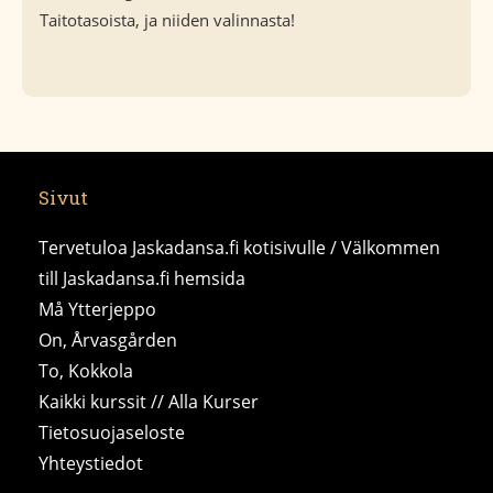
Taitotasoista, ja niiden valinnasta!
Sivut
Tervetuloa Jaskadansa.fi kotisivulle / Välkommen
till Jaskadansa.fi hemsida
Må Ytterjeppo
On, Årvasgården
To, Kokkola
Kaikki kurssit // Alla Kurser
Tietosuojaseloste
Yhteystiedot