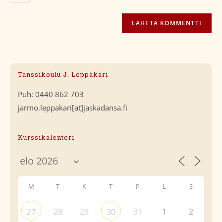
Tanssikoulu J. Leppäkari
Puh: 0440 862 703
jarmo.leppakari[at]jaskadansa.fi
Kurssikalenteri
M
T
K
T
P
L
S
28
29
31
1
2
27
30