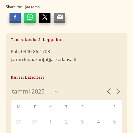
Share this...Jaa tämä...
Tanssikoulu J. Leppäkari
Puh: 0440 862 703
jarmo.leppakari[at]jaskadansa.fi
Kurssikalenteri
M
T
K
T
P
L
S
30
31
1
2
3
4
5