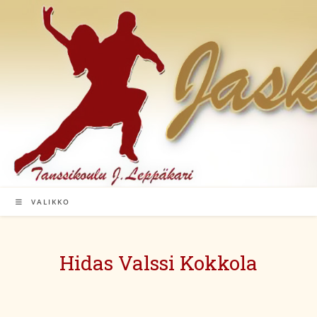
Siirry
suoraan
sisältöön
VALIKKO
Hidas Valssi Kokkola