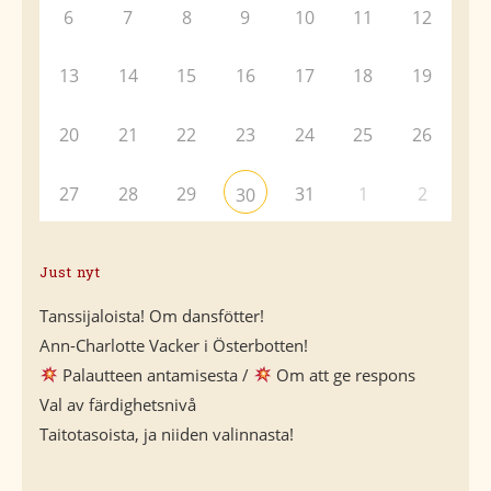
6
7
8
9
10
11
12
13
14
15
16
17
18
19
20
21
22
23
24
25
26
27
28
29
31
1
2
30
Just nyt
Tanssijaloista! Om dansfötter!
Ann-Charlotte Vacker i Österbotten!
Palautteen antamisesta /
Om att ge respons
Val av färdighetsnivå
Taitotasoista, ja niiden valinnasta!