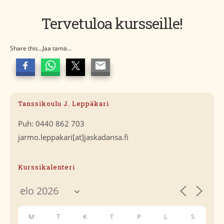
Tervetuloa kursseille!
Share this...Jaa tämä...
Tanssikoulu J. Leppäkari
Puh: 0440 862 703
jarmo.leppakari[at]jaskadansa.fi
Kurssikalenteri
M
T
K
T
P
L
S