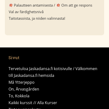
Palautteen antamisesta /
Om att ge respons
Val av färdighetsnivå
Taitotasoista, ja niiden valinnasta!
Sivut
Tervetuloa Jaskadansa.fi kotisivulle / Välkommen
till Jaskadansa.fi hemsida
Må Ytterjeppo
On, Årvasgården
To, Kokkola
Kaikki kurssit // Alla Kurser