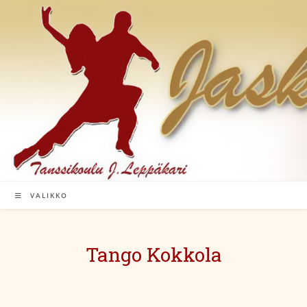
Siirry
suoraan
sisältöön
VALIKKO
Tango Kokkola