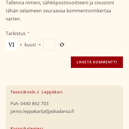
Tallenna nimeni, sähköpostiosoitteeni ja sivustoni
(valinnainen)
tähän selaimeen seuraavaa kommentointikertaa
varten.
Tarkistus
*
+
kuusi
=
Tanssikoulu J. Leppäkari
Puh: 0440 862 703
jarmo.leppakari[at]jaskadansa.fi
Kurssikalenteri