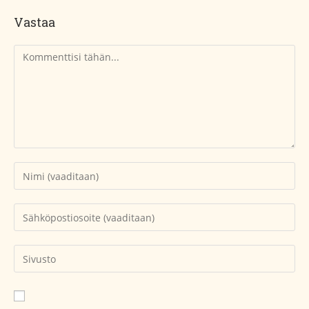
Vastaa
Kommentti
Kirjoita
nimesi
tai
Kirjoita
käyttäjätunnuksesi
sähköpostiosoitteesi
kommentoidaksesi
kommentoidaksesi
Kirjoita
sivustosi
verkko-
osoite/URL