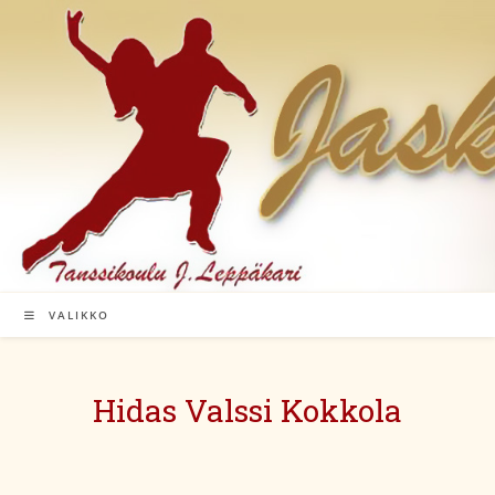
Siirry
suoraan
sisältöön
VALIKKO
Hidas Valssi Kokkola