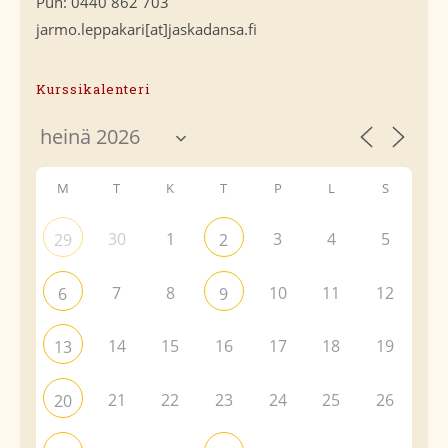
Puh: 0440 862 703
jarmo.leppakari[at]jaskadansa.fi
Kurssikalenteri
M
T
K
T
P
L
S
30
1
3
4
5
29
2
7
8
10
11
12
6
9
14
15
16
17
18
19
13
21
22
23
24
25
26
20