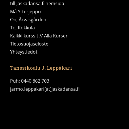
till Jaskadansa.fi hemsida
Må Ytterjeppo
On, Årvasgården
To, Kokkola
Kaikki kurssit // Alla Kurser
Tietosuojaseloste
Yhteystiedot
Tanssikoulu J. Leppäkari
Puh: 0440 862 703
jarmo.leppakari[at]jaskadansa.fi