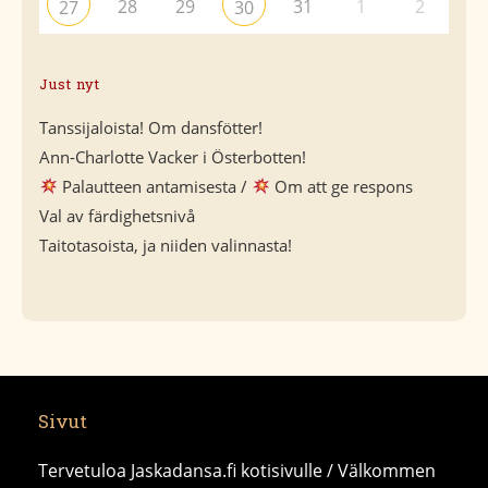
28
29
31
1
2
27
30
Just nyt
Tanssijaloista! Om dansfötter!
Ann-Charlotte Vacker i Österbotten!
Palautteen antamisesta /
Om att ge respons
Val av färdighetsnivå
Taitotasoista, ja niiden valinnasta!
Sivut
Tervetuloa Jaskadansa.fi kotisivulle / Välkommen