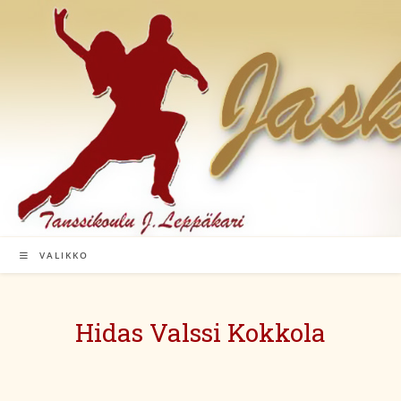
Siirry
suoraan
sisältöön
VALIKKO
Hidas Valssi Kokkola