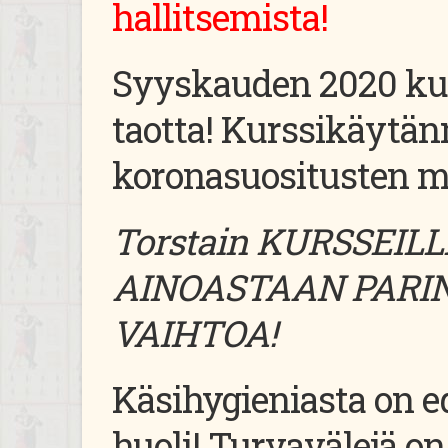
hallitsemista!
Syyskauden 2020 kur
taotta!
Kurssikäytänn
koronasuositusten 
Torstain KURSSEIL
AINOASTAAN PARIN
VAIHTOA!
Käsihygieniasta on e
huoli! Turvavälejä on