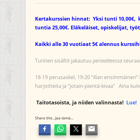
Kertakurssien hinnat: Yksi tunti 10,00€, 
tuntia 25,00€.
Eläkeläiset, opiskelijat, t
Kaikki alle 30 vuotiaat 5€ alennus kurssi
Tuntien sisältö jakautuu
periaatteessa
seuraav
18-19 perusaskel, 19-20 ”illan ensimmäinen” 
harjoitteita ja ”jotain-pientä-kivaa” Aina ku
Taitotasoista, ja niiden valinnasta!
Lue!
Share this...Jaa tämä...