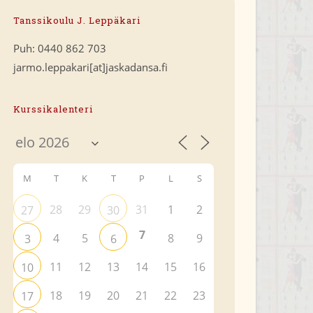
Tanssikoulu J. Leppäkari
Puh: 0440 862 703
jarmo.leppakari[at]jaskadansa.fi
Kurssikalenteri
M
T
K
T
P
L
S
28
29
31
1
2
27
30
7
4
5
8
9
3
6
11
12
13
14
15
16
10
18
19
20
21
22
23
17