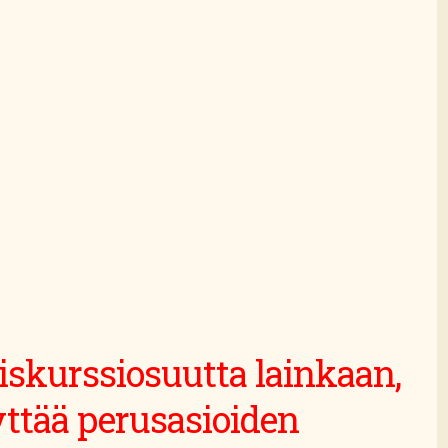
keiskurssiosuutta lainkaan,
yttää perusasioiden