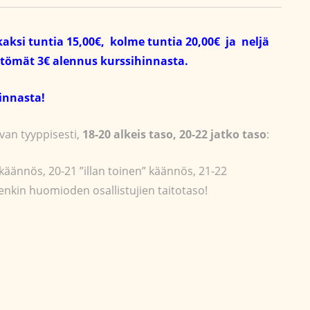
kaksi tuntia 15,00€, kolme tuntia 20,00€ ja neljä
yöttömät 3€ alennus kurssihinnasta.
hinnasta!
an tyyppisesti,
18-20 alkeis taso, 20-22 jatko taso
:
käännös, 20-21 ”illan toinen” käännös, 21-22
itenkin huomioden osallistujien taitotaso!