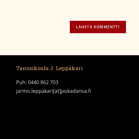
Tanssikoulu J. Leppäkari
Puh: 0440 862 703
jarmo.leppakari[at]jaskadansa.fi