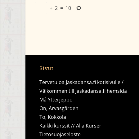
+
2
=
10
Sivut
Tervetuloa Jaskadansa.fi kotisivulle /
Välkommen till Jaskadansa.fi hemsida
Må Ytterjeppo
On, Årvasgården
To, Kokkola
Kaikki kurssit // Alla Kurser
Tietosuojaseloste