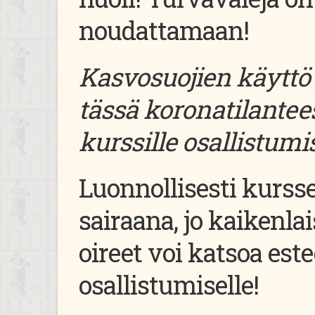
noudattamaan!
Kasvosuojien käyttö 
tässä koronatilantee
kurssille osallistumi
Luonnollisesti kurssei
sairaana, jo kaikenla
oireet voi katsoa este
osallistumiselle!