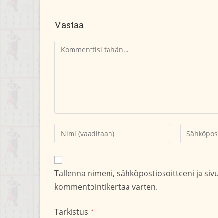
Vastaa
Kommentti
Kirjoita
Kirjoita
nimesi
sähköpostio
tai
kommentoid
käyttäjätunnuksesi
Tallenna nimeni, sähköpostiosoitteeni ja si
kommentoidaksesi
kommentointikertaa varten.
Tarkistus
*