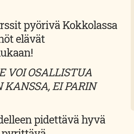
ssit pyörivä Kokkolassa
öt elävät
mukaan!
LE VOI OSALLISTUA
 KANSSA, EI PARIN
delleen pidettävä hyvä
 pyrittävä