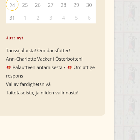
25
26
27
28
29
30
24
31
1
2
3
4
5
6
Just nyt
Tanssijaloista! Om dansfötter!
Ann-Charlotte Vacker i Österbotten!
Palautteen antamisesta /
Om att ge
respons
Val av färdighetsnivå
Taitotasoista, ja niiden valinnasta!