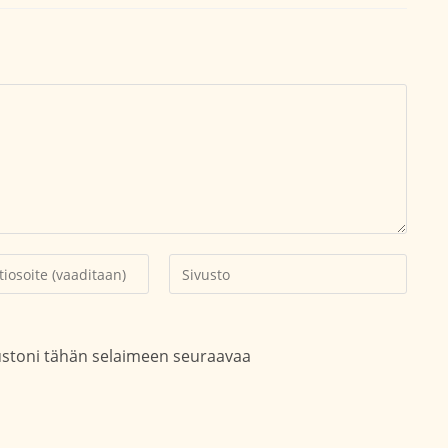
Kirjoita
soitteesi
sivustosi
aksesi
verkko-
osoite/URL
vustoni tähän selaimeen seuraavaa
(valinnainen)