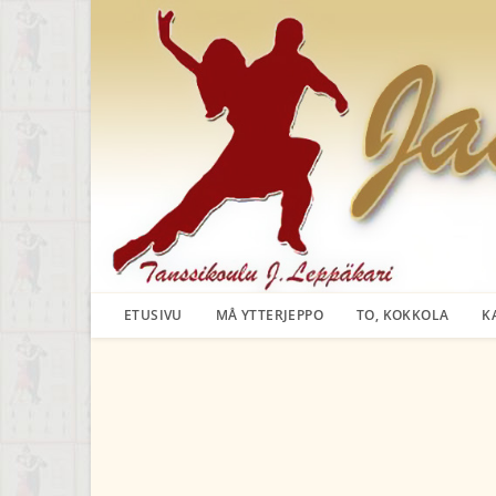
Siirry
suoraan
sisältöön
ETUSIVU
MÅ YTTERJEPPO
TO, KOKKOLA
K