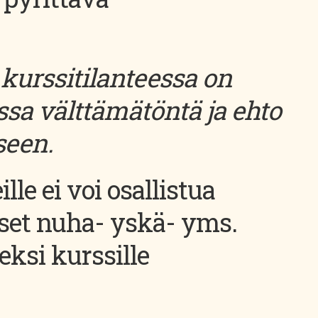
kurssitilanteessa on
ssa välttämätöntä ja ehto
seen.
lle ei voi osallistua
iset nuha- yskä- yms.
eksi kurssille