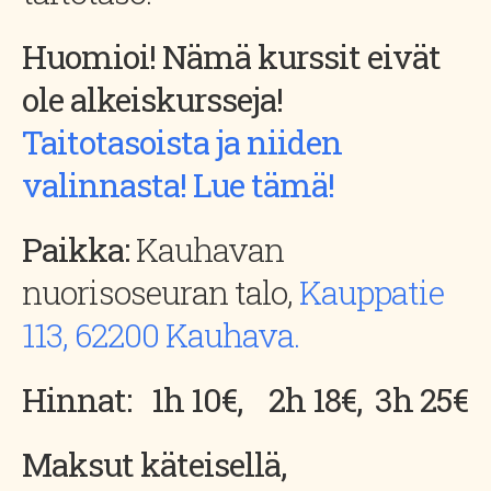
Huomioi! Nämä kurssit eivät
ole alkeiskursseja!
Taitotasoista ja niiden
valinnasta! Lue tämä!
Paikka:
Kauhavan
nuorisoseuran talo,
Kauppatie
113, 62200 Kauhava.
Hinnat:
1h 10€,
2h 18€,
3h 25€
Maksut käteisellä,