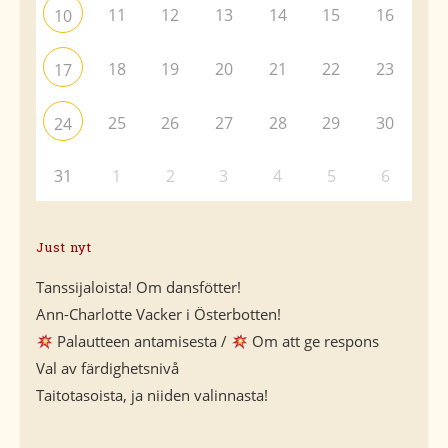
11
12
13
14
15
16
10
18
19
20
21
22
23
17
25
26
27
28
29
30
24
31
1
2
3
4
5
6
Just nyt
Tanssijaloista! Om dansfötter!
Ann-Charlotte Vacker i Österbotten!
Palautteen antamisesta /
Om att ge respons
Val av färdighetsnivå
Taitotasoista, ja niiden valinnasta!