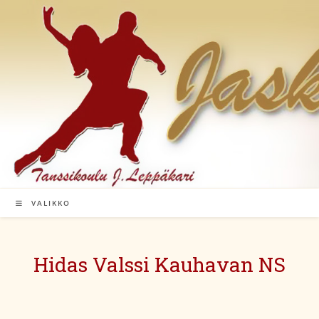
Siirry
suoraan
sisältöön
VALIKKO
Hidas Valssi Kauhavan NS