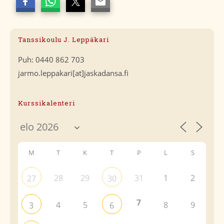
Tanssikoulu J. Leppäkari
Puh: 0440 862 703
jarmo.leppakari[at]jaskadansa.fi
Kurssikalenteri
M
T
K
T
P
L
S
28
29
31
1
2
27
30
7
4
5
8
9
3
6