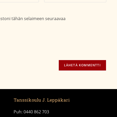
soitteesi
sivustosi
aksesi
verkko-
osoite/URL
vustoni tähän selaimeen seuraavaa
(valinnainen)
Tanssikoulu J. Leppäkari
Puh: 0440 862 703