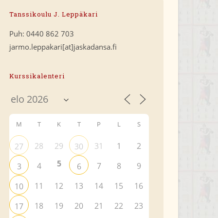
Tanssikoulu J. Leppäkari
Puh: 0440 862 703
jarmo.leppakari[at]jaskadansa.fi
Kurssikalenteri
M
T
K
T
P
L
S
28
29
31
1
2
27
30
5
4
7
8
9
3
6
11
12
13
14
15
16
10
18
19
20
21
22
23
17