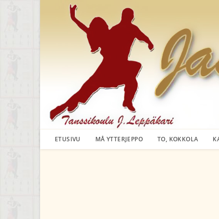
Siirry
suoraan
sisältöön
ETUSIVU
MÅ YTTERJEPPO
TO, KOKKOLA
K