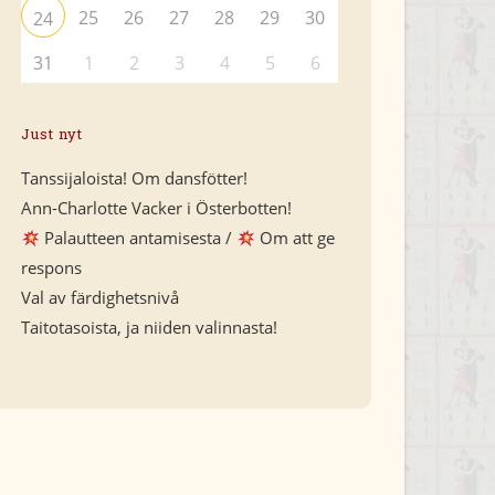
25
26
27
28
29
30
24
31
1
2
3
4
5
6
Just nyt
Tanssijaloista! Om dansfötter!
Ann-Charlotte Vacker i Österbotten!
Palautteen antamisesta /
Om att ge
respons
Val av färdighetsnivå
Taitotasoista, ja niiden valinnasta!