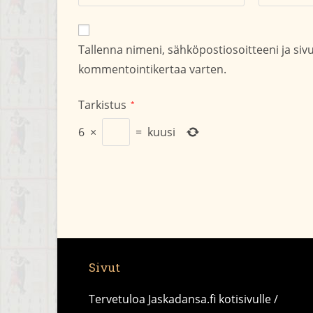
nimesi
sähköpostio
tai
kommentoid
käyttäjätunnuksesi
Tallenna nimeni, sähköpostiosoitteeni ja si
kommentoidaksesi
kommentointikertaa varten.
Tarkistus
*
6
×
=
kuusi
Sivut
Tervetuloa Jaskadansa.fi kotisivulle /