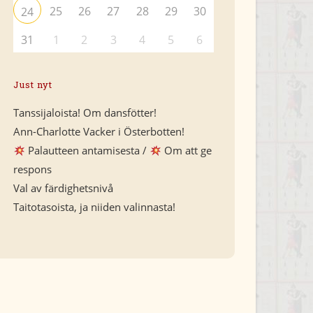
25
26
27
28
29
30
24
31
1
2
3
4
5
6
Just nyt
Tanssijaloista! Om dansfötter!
Ann-Charlotte Vacker i Österbotten!
Palautteen antamisesta /
Om att ge
respons
Val av färdighetsnivå
Taitotasoista, ja niiden valinnasta!