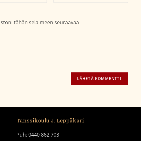
soitteesi
sivustosi
aksesi
verkko-
osoite/URL
vustoni tähän selaimeen seuraavaa
(valinnainen)
Tanssikoulu J. Leppäkari
Puh: 0440 862 703