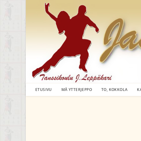
Siirry
suoraan
sisältöön
ETUSIVU
MÅ YTTERJEPPO
TO, KOKKOLA
K