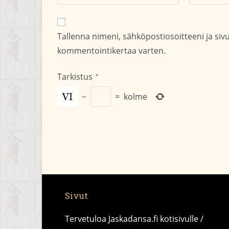
nimesi
sähköpostio
tai
kommentoid
käyttäjätunnuksesi
Tallenna nimeni, sähköpostiosoitteeni ja si
kommentoidaksesi
kommentointikertaa varten.
Tarkistus
*
−
=
kolme
Sivut
Tervetuloa Jaskadansa.fi kotisivulle /