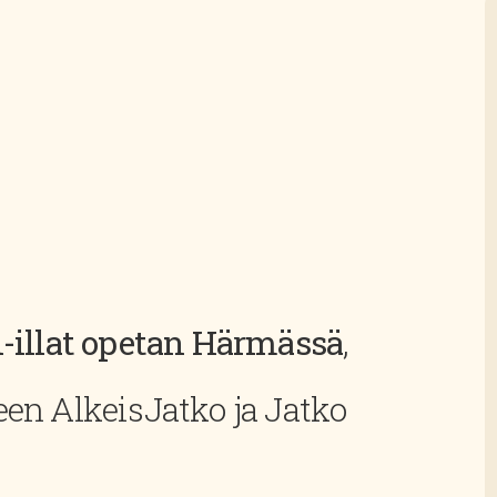
i-illat opetan Härmässä
,
en AlkeisJatko ja Jatko