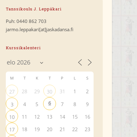
Tanssikoulu J. Leppäkari
Puh: 0440 862 703
jarmo.leppakari[at]jaskadansa.fi
Kurssikalenteri
M
T
K
T
P
L
S
28
29
31
1
2
27
30
6
4
5
7
8
9
3
11
12
13
14
15
16
10
18
19
20
21
22
23
17