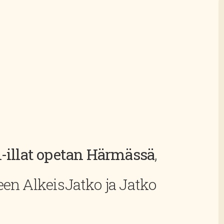
i-illat opetan Härmässä
,
en AlkeisJatko ja Jatko