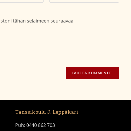
soitteesi
sivustosi
aksesi
verkko-
osoite/URL
vustoni tähän selaimeen seuraavaa
(valinnainen)
Tanssikoulu J. Leppäkari
Puh: 0440 862 703