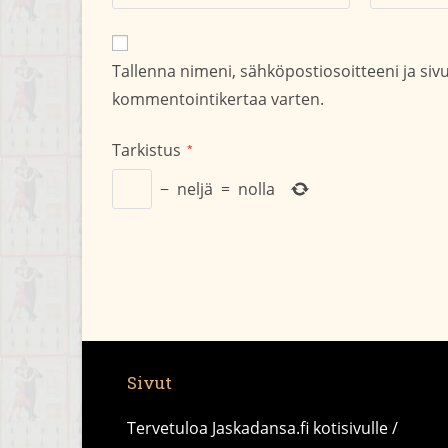
nimesi
sähköpostio
tai
kommentoid
käyttäjätunnuksesi
Tallenna nimeni, sähköpostiosoitteeni ja si
kommentoidaksesi
kommentointikertaa varten.
Tarkistus
*
−
neljä
=
nolla
Sivut
Tervetuloa Jaskadansa.fi kotisivulle /