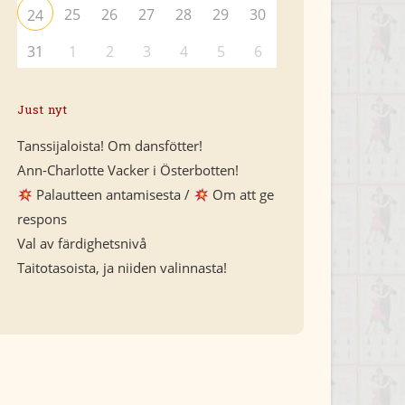
25
26
27
28
29
30
24
31
1
2
3
4
5
6
Just nyt
Tanssijaloista! Om dansfötter!
Ann-Charlotte Vacker i Österbotten!
Palautteen antamisesta /
Om att ge
respons
Val av färdighetsnivå
Taitotasoista, ja niiden valinnasta!