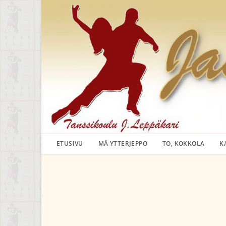
Siirry
suoraan
sisältöön
ETUSIVU
MÅ YTTERJEPPO
TO, KOKKOLA
K