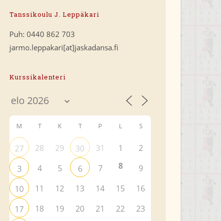
Tanssikoulu J. Leppäkari
Puh: 0440 862 703
jarmo.leppakari[at]jaskadansa.fi
Kurssikalenteri
M
T
K
T
P
L
S
28
29
31
1
2
27
30
8
4
5
7
9
3
6
11
12
13
14
15
16
10
18
19
20
21
22
23
17