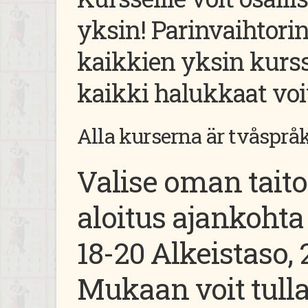
yksin! Parinvaihtori
kaikkien yksin kurssi
kaikki halukkaat voiv
Alla kurserna är tvåsprå
Valise oman tait
aloitus ajankohta 
18-20 Alkeistaso, 
Mukaan voit tulla