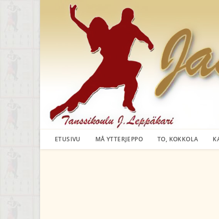
Siirry
suoraan
sisältöön
ETUSIVU
MÅ YTTERJEPPO
TO, KOKKOLA
K