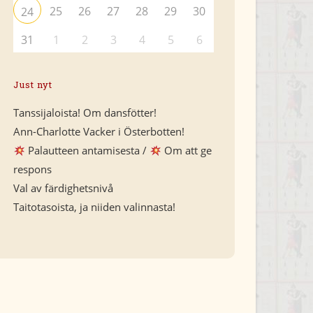
25
26
27
28
29
30
24
31
1
2
3
4
5
6
Just nyt
Tanssijaloista! Om dansfötter!
Ann-Charlotte Vacker i Österbotten!
Palautteen antamisesta /
Om att ge
respons
Val av färdighetsnivå
Taitotasoista, ja niiden valinnasta!