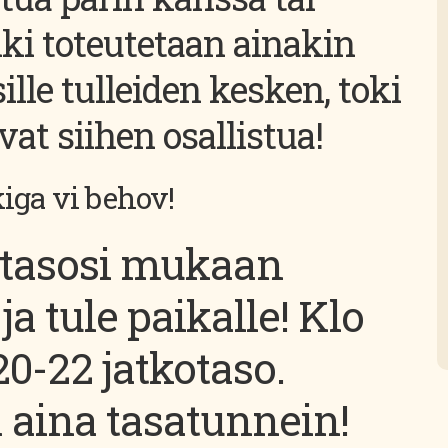
nki toteutetaan ainakin
lle tulleiden kesken, toki
at siihen osallistua!
kiga vi behov!
otasosi mukaan
ja tule paikalle! Klo
20-22 jatkotaso.
 aina tasatunnein!