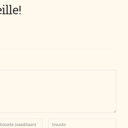
lle!
Kirjoita