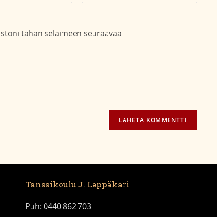
soitteesi
sivustosi
aksesi
verkko-
osoite/URL
vustoni tähän selaimeen seuraavaa
(valinnainen)
Tanssikoulu J. Leppäkari
Puh: 0440 862 703