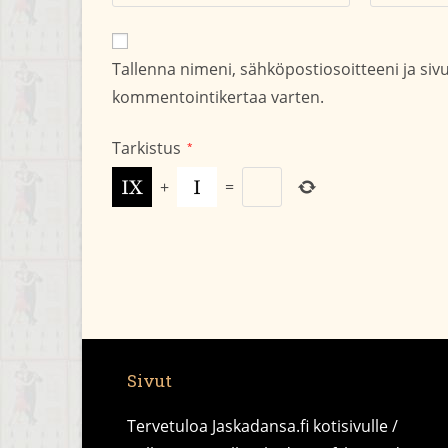
nimesi
sähköpostio
tai
kommentoid
käyttäjätunnuksesi
Tallenna nimeni, sähköpostiosoitteeni ja si
kommentoidaksesi
kommentointikertaa varten.
Tarkistus
*
+
=
Sivut
Tervetuloa Jaskadansa.fi kotisivulle /