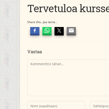
Tervetuloa kurssei
Share this...Jaa tämä...
Vastaa
Kommentti
Kirjoita
Kirjoita