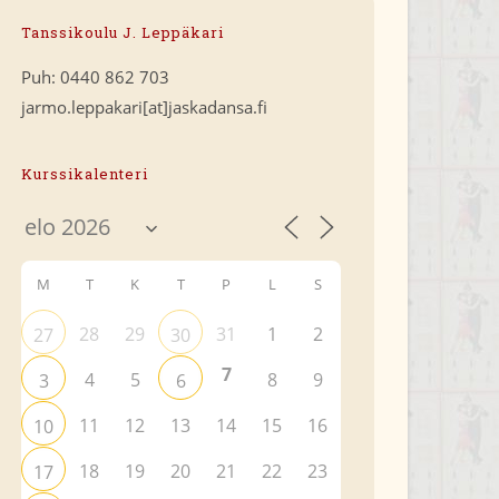
Tanssikoulu J. Leppäkari
Puh: 0440 862 703
jarmo.leppakari[at]jaskadansa.fi
Kurssikalenteri
M
T
K
T
P
L
S
28
29
31
1
2
27
30
7
4
5
8
9
3
6
11
12
13
14
15
16
10
18
19
20
21
22
23
17