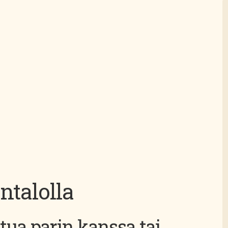
talolla
stua parin kanssa tai