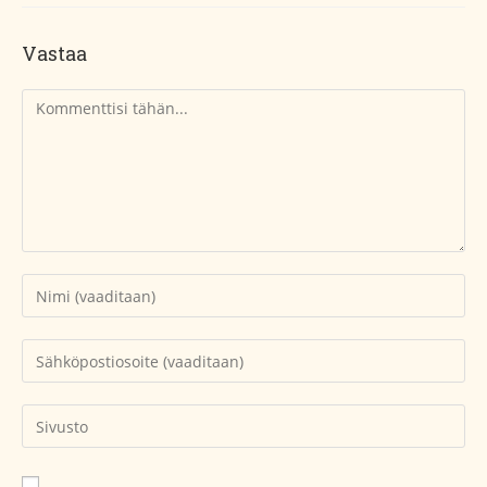
Vastaa
Kommentti
Kirjoita
nimesi
tai
Kirjoita
käyttäjätunnuksesi
sähköpostiosoitteesi
kommentoidaksesi
kommentoidaksesi
Kirjoita
sivustosi
verkko-