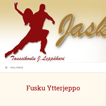
Siirry
suoraan
sisältöön
VALIKKO
Fusku Ytterjeppo