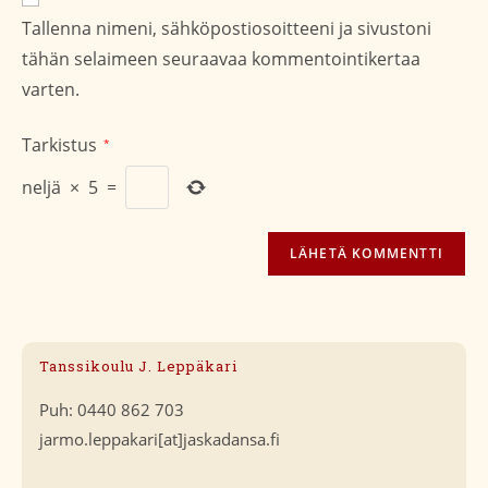
osoite/URL
Tallenna nimeni, sähköpostiosoitteeni ja sivustoni
(valinnainen)
tähän selaimeen seuraavaa kommentointikertaa
varten.
Tarkistus
*
neljä
×
5
=
Tanssikoulu J. Leppäkari
Puh: 0440 862 703
jarmo.leppakari[at]jaskadansa.fi