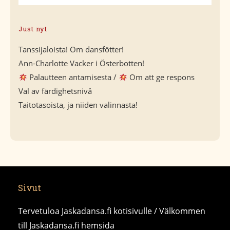
Just nyt
Tanssijaloista! Om dansfötter!
Ann-Charlotte Vacker i Österbotten!
Palautteen antamisesta /
Om att ge respons
Val av färdighetsnivå
Taitotasoista, ja niiden valinnasta!
Sivut
Tervetuloa Jaskadansa.fi kotisivulle / Välkommen
till Jaskadansa.fi hemsida