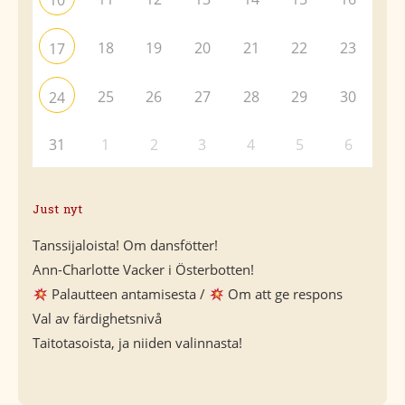
10
18
19
20
21
22
23
17
25
26
27
28
29
30
24
31
1
2
3
4
5
6
Just nyt
Tanssijaloista! Om dansfötter!
Ann-Charlotte Vacker i Österbotten!
Palautteen antamisesta /
Om att ge respons
Val av färdighetsnivå
Taitotasoista, ja niiden valinnasta!