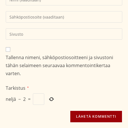
nimesi
tai
Kirjoita
käyttäjätunnuksesi
sähköpostiosoitteesi
kommentoidaksesi
kommentoidaksesi
Kirjoita
sivustosi
verkko-
osoite/URL
Tallenna nimeni, sähköpostiosoitteeni ja sivustoni
(valinnainen)
tähän selaimeen seuraavaa kommentointikertaa
varten.
Tarkistus
*
neljä
−
2
=