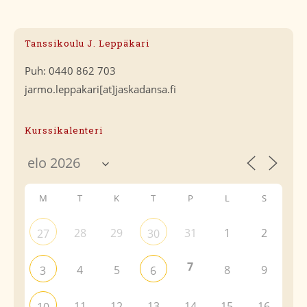
Tanssikoulu J. Leppäkari
Puh: 0440 862 703
jarmo.leppakari[at]jaskadansa.fi
Kurssikalenteri
M
T
K
T
P
L
S
28
29
31
1
2
27
30
7
4
5
8
9
3
6
11
12
13
14
15
16