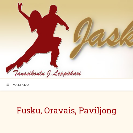
Siirry
suoraan
sisältöön
VALIKKO
Fusku, Oravais, Paviljong