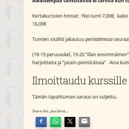
Aikaisempaa tanssitaitoa ei tarvita kun tul
Kertakurssien hinnat: Yksi tunti 7,00€; kaksi
16,00€
Tuntien sisältö jakautuu
periaatteessa
seuraav
(18-19 perusaskel, 19-20 ”illan ensimmäinen”
harjoitteita ja ”jotain-pientä-kivaa” Aina kui
Ilmoittaudu kurssille
Tämän tapahtuman varaus on suljettu.
Share this...Jaa tämä...