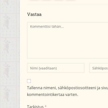
Vastaa
Kommentti
Kirjoita
Kirjoita
nimesi
sähköpostio
tai
kommentoid
käyttäjätunnuksesi
Tallenna nimeni, sähköpostiosoitteeni ja si
kommentoidaksesi
kommentointikertaa varten.
Tarkistus
*