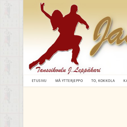
Siirry
suoraan
sisältöön
ETUSIVU
MÅ YTTERJEPPO
TO, KOKKOLA
K