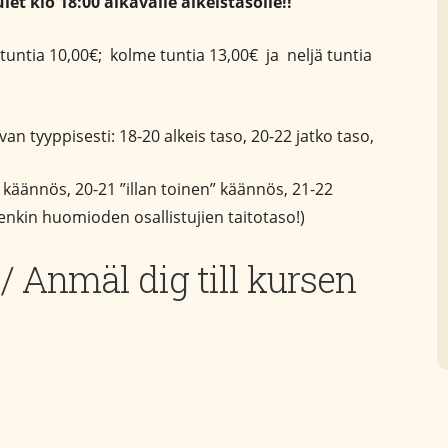
et klo 18:00 alkavalle alkeistasolle!!
 tuntia 10,00€; kolme tuntia 13,00€ ja neljä tuntia
an tyyppisesti: 18-20 alkeis taso, 20-22 jatko taso,
 käännös, 20-21 ”illan toinen” käännös, 21-22
tenkin huomioden osallistujien taitotaso!)
 / Anmäl dig till kursen