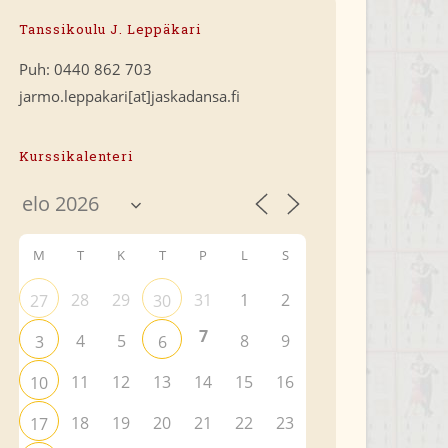
Tanssikoulu J. Leppäkari
Puh: 0440 862 703
jarmo.leppakari[at]jaskadansa.fi
Kurssikalenteri
M
T
K
T
P
L
S
28
29
31
1
2
27
30
7
4
5
8
9
3
6
11
12
13
14
15
16
10
18
19
20
21
22
23
17