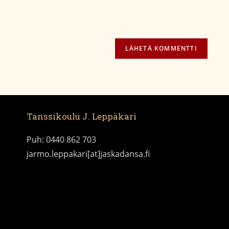
Tanssikoulu J. Leppäkari
Puh: 0440 862 703
jarmo.leppakari[at]jaskadansa.fi