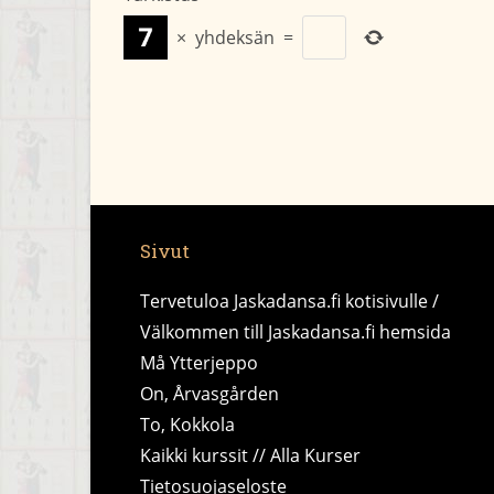
×
yhdeksän
=
Sivut
Tervetuloa Jaskadansa.fi kotisivulle /
Välkommen till Jaskadansa.fi hemsida
Må Ytterjeppo
On, Årvasgården
To, Kokkola
Kaikki kurssit // Alla Kurser
Tietosuojaseloste