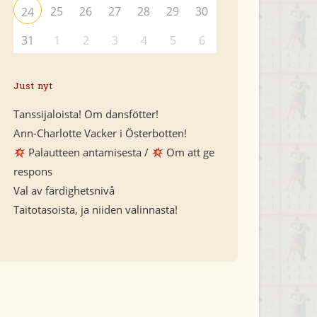
25
26
27
28
29
30
24
31
1
2
3
4
5
6
Just nyt
Tanssijaloista! Om dansfötter!
Ann-Charlotte Vacker i Österbotten!
Palautteen antamisesta /
Om att ge
respons
Val av färdighetsnivå
Taitotasoista, ja niiden valinnasta!