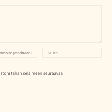
Kirjoita
soitteesi
sivustosi
aksesi
verkko-
osoite/URL
vustoni tähän selaimeen seuraavaa
(valinnainen)