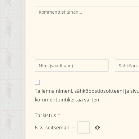
Kommentti
Kirjoita
Kirjoita
nimesi
sähköpostio
tai
kommentoid
käyttäjätunnuksesi
Tallenna nimeni, sähköpostiosoitteeni ja si
kommentoidaksesi
kommentointikertaa varten.
Tarkistus
*
6
×
seitsemän
=