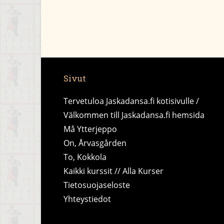
Sivut
Tervetuloa Jaskadansa.fi kotisivulle /
Välkommen till Jaskadansa.fi hemsida
Må Ytterjeppo
On, Årvasgården
To, Kokkola
Kaikki kurssit // Alla Kurser
Tietosuojaseloste
Yhteystiedot