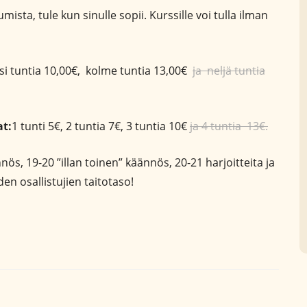
ista, tule kun sinulle sopii. Kurssille voi tulla ilman
ksi tuntia 10,00€, kolme tuntia 13,00€
ja neljä tuntia
at:
1 tunti 5€, 2 tuntia 7€, 3 tuntia 10€
ja 4 tuntia 13€.
ös, 19-20 ”illan toinen” käännös, 20-21 harjoitteita ja
en osallistujien taitotaso!