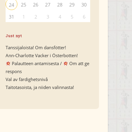
25
26
27
28
29
30
24
31
1
2
3
4
5
6
Just nyt
Tanssijaloista! Om dansfötter!
Ann-Charlotte Vacker i Österbotten!
Palautteen antamisesta /
Om att ge
respons
Val av färdighetsnivå
Taitotasoista, ja niiden valinnasta!