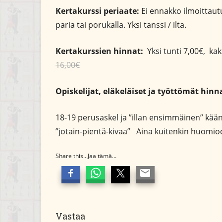
Kertakurssi periaate:
Ei ennakko ilmoittautum
paria tai porukalla. Yksi tanssi / ilta.
Kertakurssien hinnat:
Yksi tunti 7,00€, ka
16,00€
Opiskelijat, eläkeläiset ja työttömät hinn
18-19 perusaskel ja ”illan ensimmäinen” käänn
”jotain-pientä-kivaa” Aina kuitenkin huomiod
Share this...Jaa tämä...
Vastaa