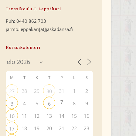
Tanssikoulu J. Leppäkari
Puh: 0440 862 703
jarmo.leppakari[at]jaskadansa.fi
Kurssikalenteri
M
T
K
T
P
L
S
28
29
31
1
2
27
30
7
4
5
8
9
3
6
11
12
13
14
15
16
10
18
19
20
21
22
23
17