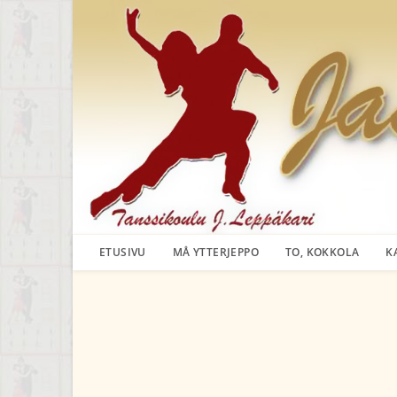
Siirry
suoraan
sisältöön
ETUSIVU
MÅ YTTERJEPPO
TO, KOKKOLA
K