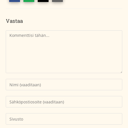
Vastaa
Kommentti
Kirjoita
nimesi
tai
Kirjoita
käyttäjätunnuksesi
sähköpostiosoitteesi
kommentoidaksesi
kommentoidaksesi
Kirjoita
sivustosi