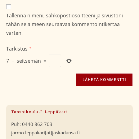
verkko-
osoite/URL
Tallenna nimeni, sähköpostiosoitteeni ja sivustoni
(valinnainen)
tähän selaimeen seuraavaa kommentointikertaa
varten.
Tarkistus
*
7
−
seitsemän
=
Tanssikoulu J. Leppäkari
Puh: 0440 862 703
jarmo.leppakari[at]jaskadansa.fi