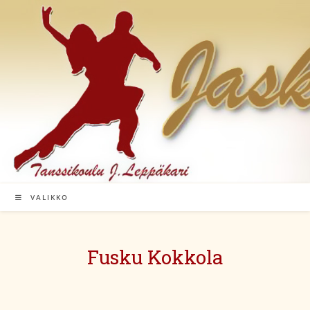
Siirry
suoraan
sisältöön
VALIKKO
Fusku Kokkola