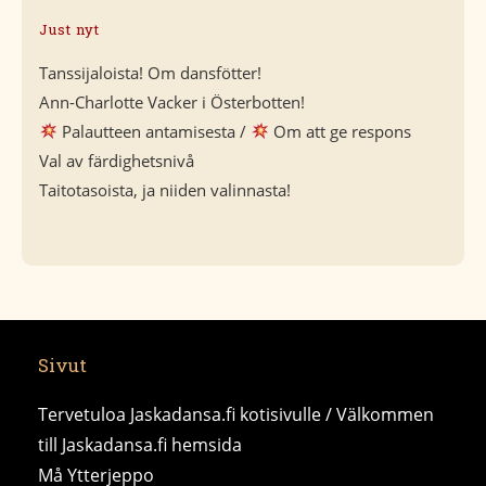
Just nyt
Tanssijaloista! Om dansfötter!
Ann-Charlotte Vacker i Österbotten!
Palautteen antamisesta /
Om att ge respons
Val av färdighetsnivå
Taitotasoista, ja niiden valinnasta!
Sivut
Tervetuloa Jaskadansa.fi kotisivulle / Välkommen
till Jaskadansa.fi hemsida
Må Ytterjeppo