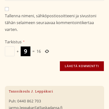
verkko-
osoite/URL
Tallenna nimeni, sähköpostiosoitteeni ja sivustoni
(valinnainen)
tähän selaimeen seuraavaa kommentointikertaa
varten.
Tarkistus
*
+
=
16
Tanssikoulu J. Leppäkari
Puh: 0440 862 703
jarmo.leppakari[at]jaskadansa.fi