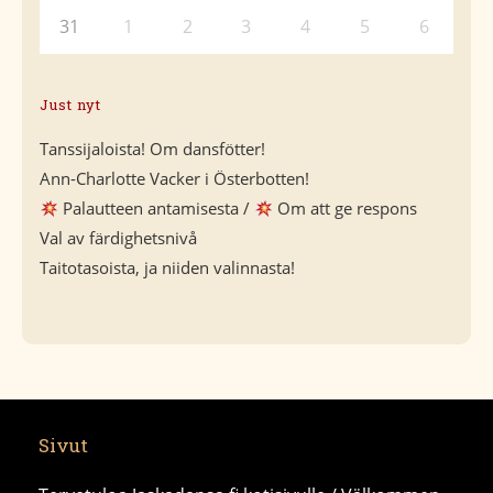
31
1
2
3
4
5
6
Just nyt
Tanssijaloista! Om dansfötter!
Ann-Charlotte Vacker i Österbotten!
Palautteen antamisesta /
Om att ge respons
Val av färdighetsnivå
Taitotasoista, ja niiden valinnasta!
Sivut