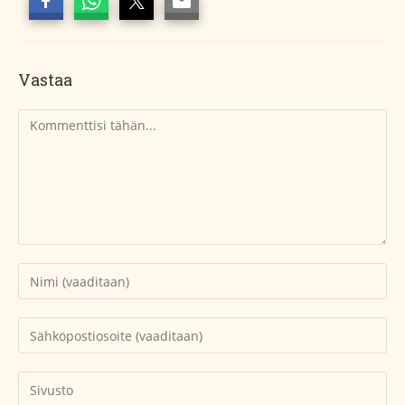
Vastaa
Kommentti
Kirjoita
nimesi
tai
Kirjoita
käyttäjätunnuksesi
sähköpostiosoitteesi
kommentoidaksesi
kommentoidaksesi
Kirjoita
sivustosi