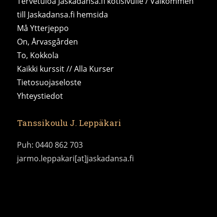
Tervetuloa Jaskadansa.fi kotisivulle / Välkommen
till Jaskadansa.fi hemsida
Må Ytterjeppo
On, Årvasgården
To, Kokkola
Kaikki kurssit // Alla Kurser
Tietosuojaseloste
Yhteystiedot
Tanssikoulu J. Leppäkari
Puh: 0440 862 703
jarmo.leppakari[at]jaskadansa.fi