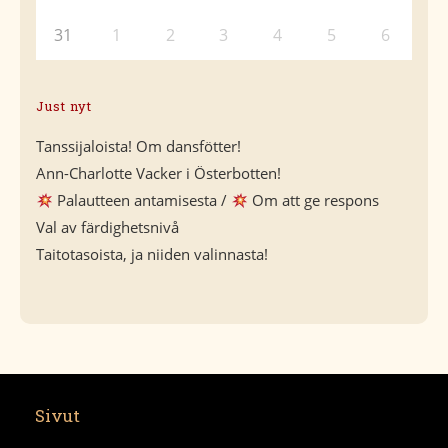
31
1
2
3
4
5
6
Just nyt
Tanssijaloista! Om dansfötter!
Ann-Charlotte Vacker i Österbotten!
Palautteen antamisesta /
Om att ge respons
Val av färdighetsnivå
Taitotasoista, ja niiden valinnasta!
Sivut