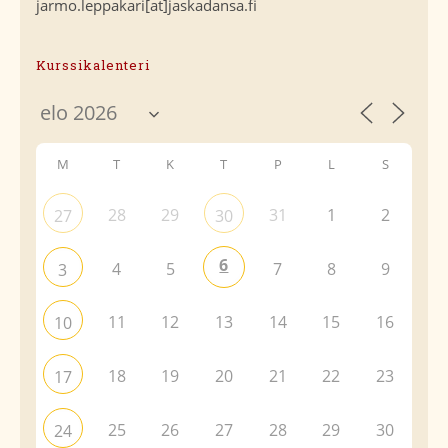
jarmo.leppakari[at]jaskadansa.fi
Kurssikalenteri
M
T
K
T
P
L
S
28
29
31
1
2
27
30
6
4
5
7
8
9
3
11
12
13
14
15
16
10
18
19
20
21
22
23
17
25
26
27
28
29
30
24