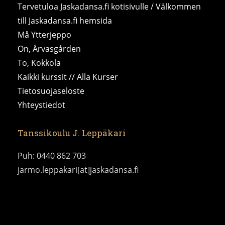
Tervetuloa Jaskadansa.fi kotisivulle / Välkommen
till Jaskadansa.fi hemsida
Må Ytterjeppo
On, Årvasgården
To, Kokkola
Kaikki kurssit // Alla Kurser
Tietosuojaseloste
Yhteystiedot
Tanssikoulu J. Leppäkari
Puh: 0440 862 703
jarmo.leppakari[at]jaskadansa.fi