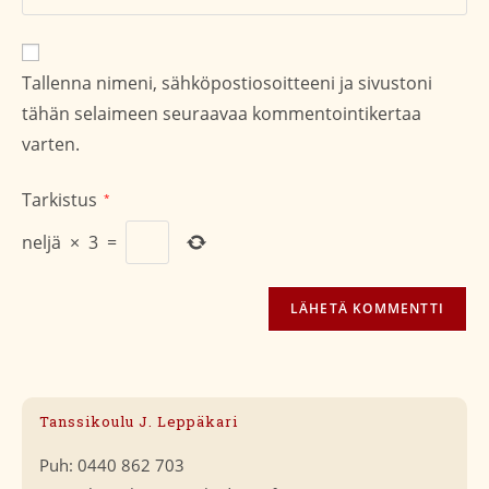
sivustosi
verkko-
osoite/URL
Tallenna nimeni, sähköpostiosoitteeni ja sivustoni
(valinnainen)
tähän selaimeen seuraavaa kommentointikertaa
varten.
Tarkistus
*
neljä
×
3
=
Tanssikoulu J. Leppäkari
Puh: 0440 862 703