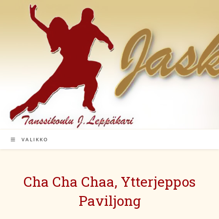
Siirry
suoraan
sisältöön
VALIKKO
Cha Cha Chaa, Ytterjeppos
Paviljong