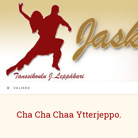
Siirry
suoraan
sisältöön
VALIKKO
Cha Cha Chaa Ytterjeppo.