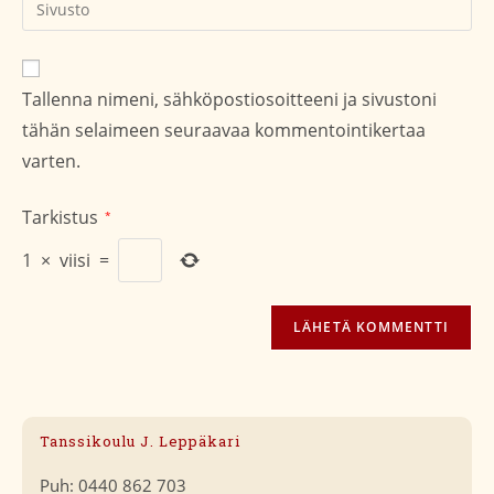
sivustosi
verkko-
osoite/URL
Tallenna nimeni, sähköpostiosoitteeni ja sivustoni
(valinnainen)
tähän selaimeen seuraavaa kommentointikertaa
varten.
Tarkistus
*
1
×
viisi
=
Tanssikoulu J. Leppäkari
Puh: 0440 862 703