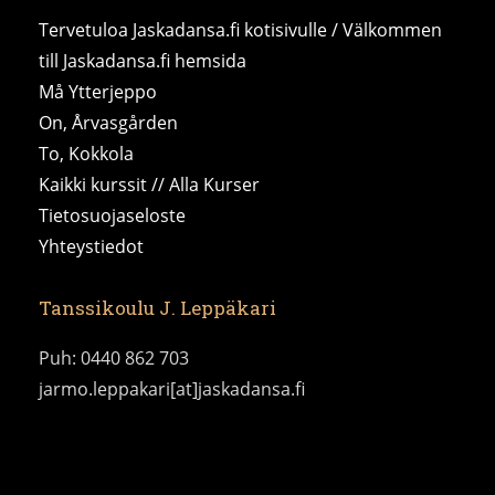
Tervetuloa Jaskadansa.fi kotisivulle / Välkommen
till Jaskadansa.fi hemsida
Må Ytterjeppo
On, Årvasgården
To, Kokkola
Kaikki kurssit // Alla Kurser
Tietosuojaseloste
Yhteystiedot
Tanssikoulu J. Leppäkari
Puh: 0440 862 703
jarmo.leppakari[at]jaskadansa.fi