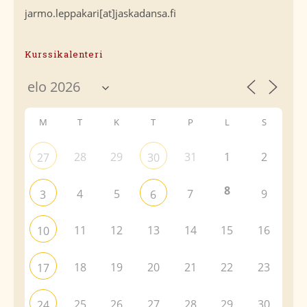
jarmo.leppakari[at]jaskadansa.fi
Kurssikalenteri
M
T
K
T
P
L
S
28
29
31
1
2
27
30
8
4
5
7
9
3
6
11
12
13
14
15
16
10
18
19
20
21
22
23
17
25
26
27
28
29
30
24