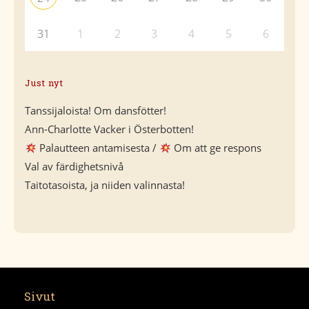
31
1
2
3
4
5
6
Just nyt
Tanssijaloista! Om dansfötter!
Ann-Charlotte Vacker i Österbotten!
Palautteen antamisesta /
Om att ge respons
Val av färdighetsnivå
Taitotasoista, ja niiden valinnasta!
Sivut