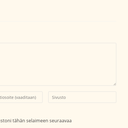
Kirjoita
soitteesi
sivustosi
aksesi
verkko-
osoite/URL
vustoni tähän selaimeen seuraavaa
(valinnainen)