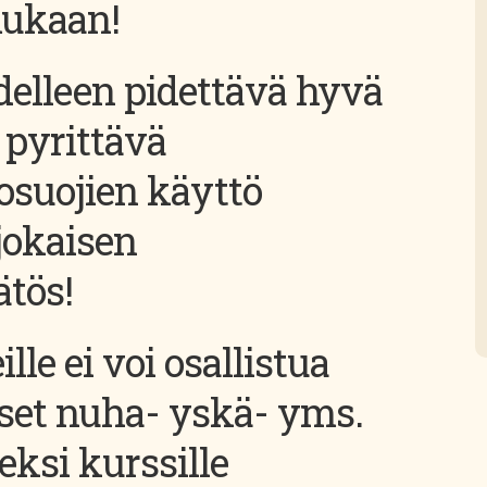
mukaan!
delleen pidettävä hyvä
 pyrittävä
osuojien käyttö
jokaisen
tös!
lle ei voi osallistua
iset nuha- yskä- yms.
eksi kurssille