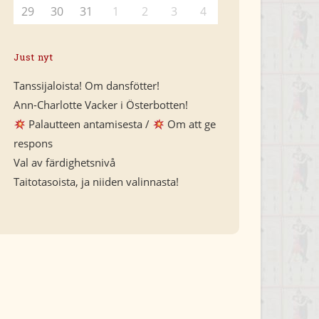
29
30
31
1
2
3
4
Just nyt
Tanssijaloista! Om dansfötter!
Ann-Charlotte Vacker i Österbotten!
Palautteen antamisesta /
Om att ge
respons
Val av färdighetsnivå
Taitotasoista, ja niiden valinnasta!