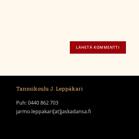
Tanssikoulu J. Leppäkari
Puh: 0440 862 703
jarmo.leppakari[at]jaskadansa.fi