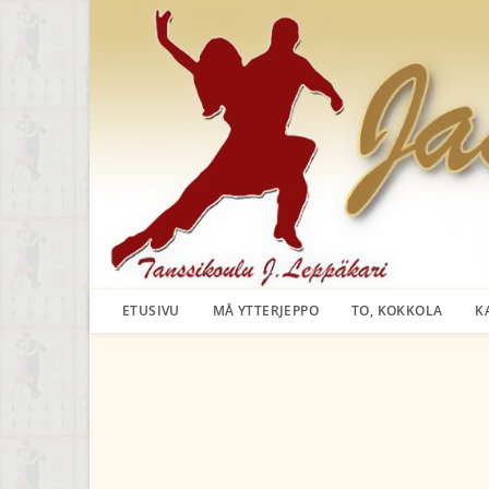
Siirry
suoraan
sisältöön
ETUSIVU
MÅ YTTERJEPPO
TO, KOKKOLA
K