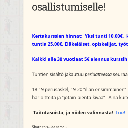
osallistumiselle!
Kertakurssien hinnat: Yksi tunti 10,00€, 
tuntia 25,00€.
Eläkeläiset, opiskelijat, t
Kaikki alle 30 vuotiaat 5€ alennus kurssi
Tuntien sisältö jakautuu
periaatteessa
seuraav
18-19 perusaskel, 19-20 ”illan ensimmäinen” 
harjoitteita ja ”jotain-pientä-kivaa” Aina ku
Taitotasoista, ja niiden valinnasta!
Lue!
Share this...Jaa tämä...