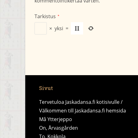
kommentointikertaa varten.
Tarkistus
*
×
yksi
=
Sivut
Tervetuloa Jaskadansa.fi kotisivulle /
Välkommen till Jaskadansa.fi hemsida
Må Ytterjeppo
On, Årvasgården
To, Kokkola