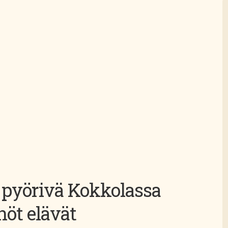
 pyörivä Kokkolassa
öt elävät