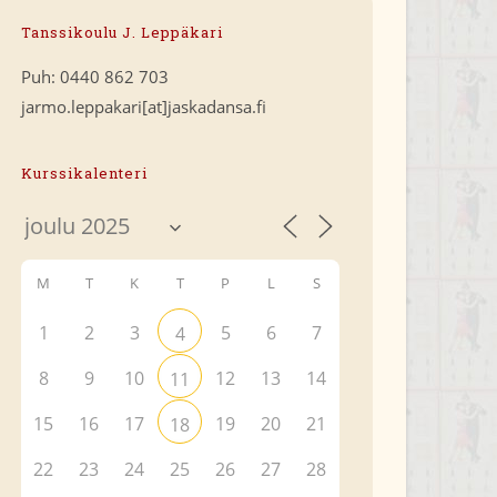
Tanssikoulu J. Leppäkari
Puh: 0440 862 703
jarmo.leppakari[at]jaskadansa.fi
Kurssikalenteri
M
T
K
T
P
L
S
1
2
3
5
6
7
4
8
9
10
12
13
14
11
15
16
17
19
20
21
18
22
23
24
25
26
27
28