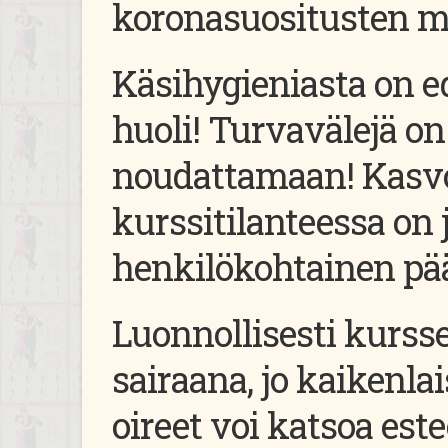
koronasuositusten 
Käsihygieniasta on e
huoli! Turvavälejä on
noudattamaan!
Kasv
kurssitilanteessa on 
henkilökohtainen pää
Luonnollisesti kurssei
sairaana, jo kaikenla
oireet voi katsoa este