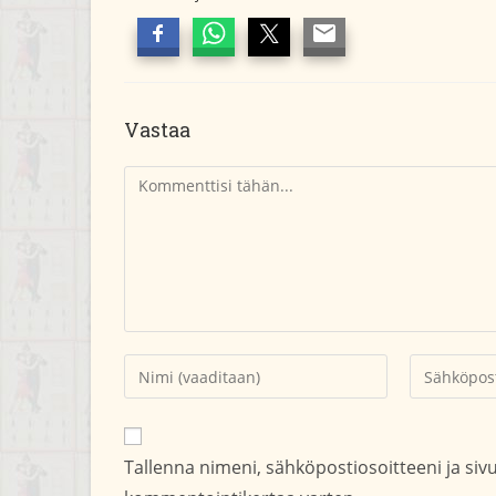
Vastaa
Kommentti
Kirjoita
Kirjoita
nimesi
sähköpostio
tai
kommentoid
käyttäjätunnuksesi
Tallenna nimeni, sähköpostiosoitteeni ja si
kommentoidaksesi