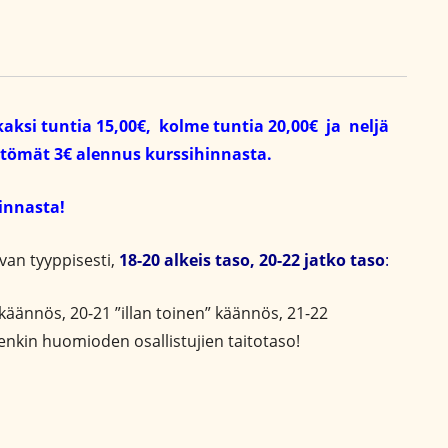
kaksi tuntia 15,00€, kolme tuntia 20,00€ ja neljä
yöttömät 3€ alennus kurssihinnasta.
hinnasta!
an tyyppisesti,
18-20 alkeis taso, 20-22 jatko taso
:
käännös, 20-21 ”illan toinen” käännös, 21-22
itenkin huomioden osallistujien taitotaso!