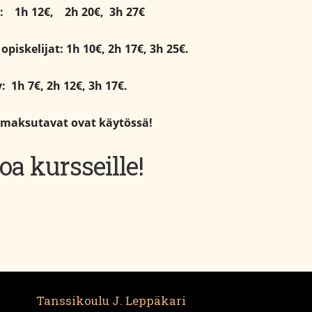
ta:
1h 12€,
2h 20€,
3h 27€
opiskelijat: 1h 10€, 2h 17€, 3h 25€.
v: 1h 7€, 2h 12€, 3h 17€.
 maksutavat ovat käytössä!
oa kursseille!
Tanssikoulu J. Leppäkari