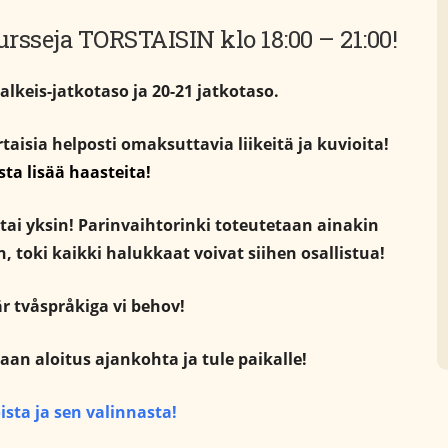
ursseja
TORSTAISIN klo 18:00 – 21:00!
 alkeis-jatkotaso ja 20-21 jatkotaso.
ertaisia helposti omaksuttavia liikeitä ja kuvioita!
asta lisää haasteita!
 tai yksin! Parinvaihtorinki toteutetaan ainakin
n, toki kaikki halukkaat voivat siihen osallistua!
är tvåspråkiga vi behov!
an aloitus ajankohta ja tule paikalle!
ista ja sen valinnasta!