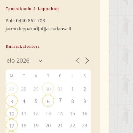
Tanssikoulu J. Leppäkari
Puh: 0440 862 703
jarmo.leppakari[at]jaskadansa.fi
Kurssikalenteri
M
T
K
T
P
L
S
28
29
31
1
2
27
30
7
4
5
8
9
3
6
11
12
13
14
15
16
10
18
19
20
21
22
23
17