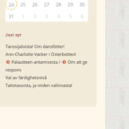
25
26
27
28
29
30
24
31
1
2
3
4
5
6
Just nyt
Tanssijaloista! Om dansfötter!
Ann-Charlotte Vacker i Österbotten!
Palautteen antamisesta /
Om att ge
respons
Val av färdighetsnivå
Taitotasoista, ja niiden valinnasta!