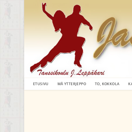
Siirry
suoraan
sisältöön
ETUSIVU
MÅ YTTERJEPPO
TO, KOKKOLA
K