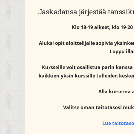
Jaskadansa järjestää tanssik
Klo 18-19 alkeet, klo 19-20
Aluksi opit aloittelijalle sopivia yksink
Loppu
ill
Kursseille voit osallistua parin kanssa
kaikkien yksin kurssille tulleiden keske
Alla kurserna 
Valitse oman taitotasosi muka
Lue taitotaso