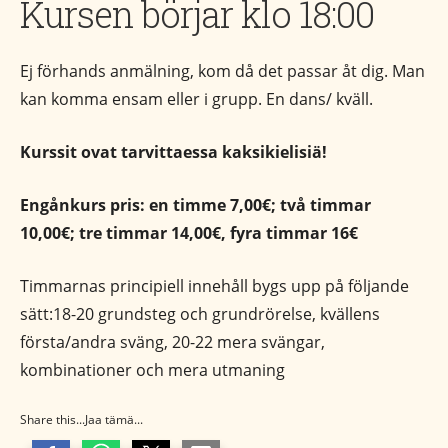
Kursen börjar klo 18:00
Ej förhands anmälning, kom då det passar åt dig. Man
kan komma ensam eller i grupp. En dans/ kväll.
Kurssit ovat tarvittaessa kaksikielisiä!
Engånkurs pris: en timme 7,00€; två timmar
10,00€; tre timmar 14,00€, fyra timmar 16€
Timmarnas principiell innehåll bygs upp på följande
sätt:18-20 grundsteg och grundrörelse, kvällens
första/andra sväng, 20-22 mera svängar,
kombinationer och mera utmaning
Share this...Jaa tämä...