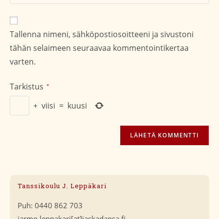
sivustosi
verkko-
osoite/URL
Tallenna nimeni, sähköpostiosoitteeni ja sivustoni
(valinnainen)
tähän selaimeen seuraavaa kommentointikertaa
varten.
Tarkistus
*
+
viisi
=
kuusi
Tanssikoulu J. Leppäkari
Puh: 0440 862 703
jarmo.leppakari[at]jaskadansa.fi