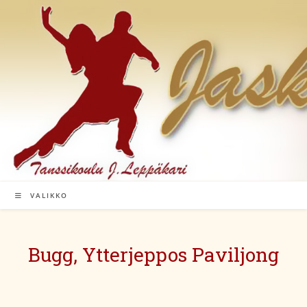
Siirry
suoraan
sisältöön
VALIKKO
Bugg, Ytterjeppos Paviljong