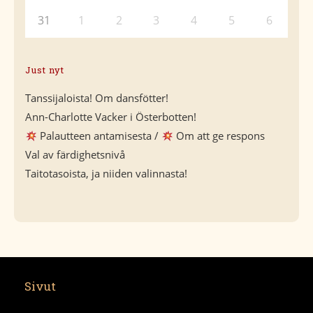
31
1
2
3
4
5
6
Just nyt
Tanssijaloista! Om dansfötter!
Ann-Charlotte Vacker i Österbotten!
Palautteen antamisesta /
Om att ge respons
Val av färdighetsnivå
Taitotasoista, ja niiden valinnasta!
Sivut