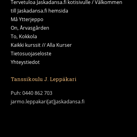
Tervetuloa Jaskadansa.fi kotisivulle / Välkommen
till Jaskadansa.fi hemsida
Må Ytterjeppo
On, Årvasgården
To, Kokkola
Kaikki kurssit // Alla Kurser
Tietosuojaseloste
Yhteystiedot
Tanssikoulu J. Leppäkari
Puh: 0440 862 703
jarmo.leppakari[at]jaskadansa.fi