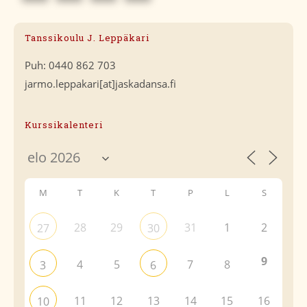
Tanssikoulu J. Leppäkari
Puh: 0440 862 703
jarmo.leppakari[at]jaskadansa.fi
Kurssikalenteri
M
T
K
T
P
L
S
28
29
31
1
2
27
30
9
4
5
7
8
3
6
11
12
13
14
15
16
10