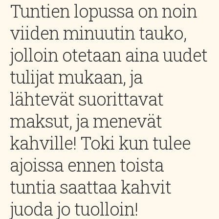
Tuntien lopussa on noin
viiden minuutin tauko,
jolloin otetaan aina uudet
tulijat mukaan, ja
lähtevät suorittavat
maksut, ja menevät
kahville! Toki kun tulee
ajoissa ennen toista
tuntia saattaa kahvit
juoda jo tuolloin!