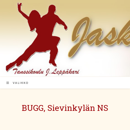
Siirry
suoraan
sisältöön
VALIKKO
BUGG, Sievinkylän NS