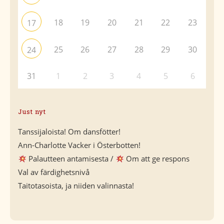
18
19
20
21
22
23
17
25
26
27
28
29
30
24
31
1
2
3
4
5
6
Just nyt
Tanssijaloista! Om dansfötter!
Ann-Charlotte Vacker i Österbotten!
Palautteen antamisesta /
Om att ge respons
Val av färdighetsnivå
Taitotasoista, ja niiden valinnasta!