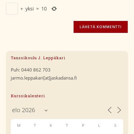
+
yksi
=
10
Tanssikoulu J. Leppäkari
Puh: 0440 862 703
jarmo.leppakari[at]jaskadansa.fi
Kurssikalenteri
M
T
K
T
P
L
S