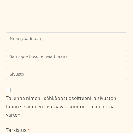
Kirjoita
nimesi
tai
Kirjoita
käyttäjätunnuksesi
sähköpostiosoitteesi
kommentoidaksesi
kommentoidaksesi
Kirjoita
sivustosi
verkko-
osoite/URL
Tallenna nimeni, sähköpostiosoitteeni ja sivustoni
(valinnainen)
tähän selaimeen seuraavaa kommentointikertaa
varten.
Tarkistus
*