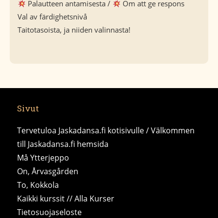
Palautteen antamisesta /
Om att ge respons
Val av färdighetsnivå
Taitotasoista, ja niiden valinnasta!
Sivut
Tervetuloa Jaskadansa.fi kotisivulle / Välkommen
till Jaskadansa.fi hemsida
Må Ytterjeppo
On, Årvasgården
To, Kokkola
Kaikki kurssit // Alla Kurser
Tietosuojaseloste