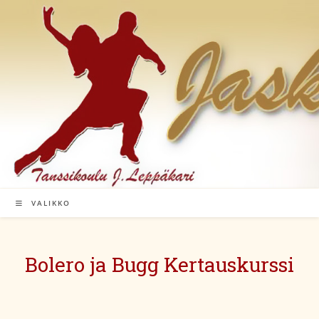
Siirry
suoraan
sisältöön
VALIKKO
Bolero ja Bugg Kertauskurssi