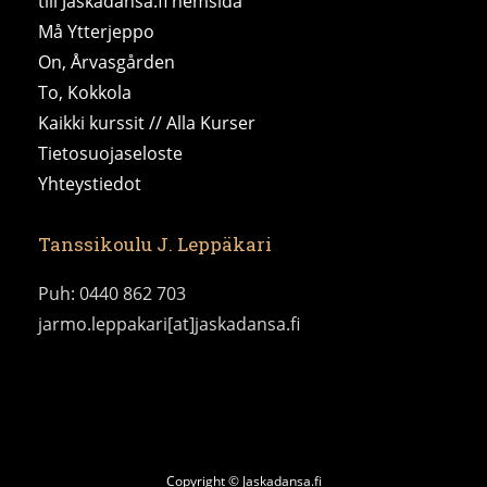
till Jaskadansa.fi hemsida
Må Ytterjeppo
On, Årvasgården
To, Kokkola
Kaikki kurssit // Alla Kurser
Tietosuojaseloste
Yhteystiedot
Tanssikoulu J. Leppäkari
Puh: 0440 862 703
jarmo.leppakari[at]jaskadansa.fi
Copyright © Jaskadansa.fi