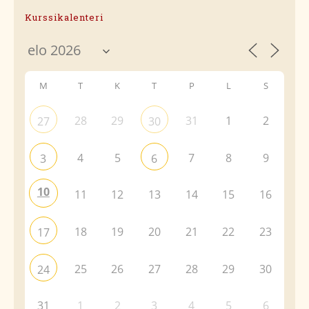
Kurssikalenteri
M
T
K
T
P
L
S
28
29
31
1
2
27
30
4
5
7
8
9
3
6
10
11
12
13
14
15
16
18
19
20
21
22
23
17
25
26
27
28
29
30
24
31
1
2
3
4
5
6