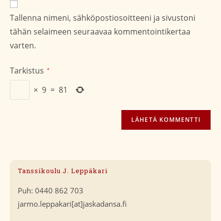
osoite/URL
Tallenna nimeni, sähköpostiosoitteeni ja sivustoni
(valinnainen)
tähän selaimeen seuraavaa kommentointikertaa
varten.
Tarkistus
*
×
9
=
81
Tanssikoulu J. Leppäkari
Puh: 0440 862 703
jarmo.leppakari[at]jaskadansa.fi