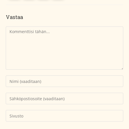
Vastaa
Kommentti
Kirjoita
nimesi
tai
Kirjoita
käyttäjätunnuksesi
sähköpostiosoitteesi
kommentoidaksesi
kommentoidaksesi
Kirjoita
sivustosi
verkko-