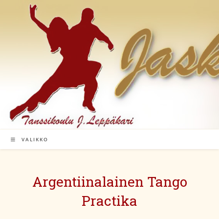
Siirry
suoraan
sisältöön
VALIKKO
Argentiinalainen Tango
Practika