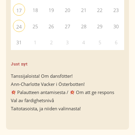
18
19
20
21
22
23
17
25
26
27
28
29
30
24
31
1
2
3
4
5
6
Just nyt
Tanssijaloista! Om dansfötter!
Ann-Charlotte Vacker i Österbotten!
Palautteen antamisesta /
Om att ge respons
Val av färdighetsnivå
Taitotasoista, ja niiden valinnasta!