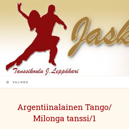
Siirry
suoraan
sisältöön
VALIKKO
Argentiinalainen Tango/
Milonga tanssi/1