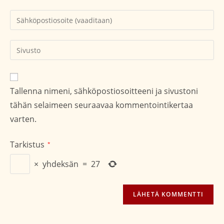
tai
Kirjoita
käyttäjätunnuksesi
sähköpostiosoitteesi
kommentoidaksesi
kommentoidaksesi
Kirjoita
sivustosi
verkko-
osoite/URL
Tallenna nimeni, sähköpostiosoitteeni ja sivustoni
(valinnainen)
tähän selaimeen seuraavaa kommentointikertaa
varten.
Tarkistus
*
×
yhdeksän
=
27