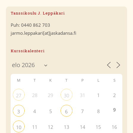
Tanssikoulu J. Leppäkari
Puh: 0440 862 703
jarmo.leppakari[at]jaskadansa.fi
Kurssikalenteri
M
T
K
T
P
L
S
28
29
31
1
2
27
30
9
4
5
7
8
3
6
11
12
13
14
15
16
10