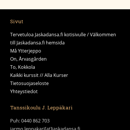
Sivut
Tervetuloa Jaskadansa.fi kotisivulle / Välkommen
till Jaskadansa.fi hemsida
Må Ytterjeppo
On, Årvasgården
To, Kokkola
Kaikki kurssit // Alla Kurser
Tietosuojaseloste
Yhteystiedot
Tanssikoulu J. Leppäkari
Puh: 0440 862 703
jarmo.leppakari[at]jaskadansa.fi