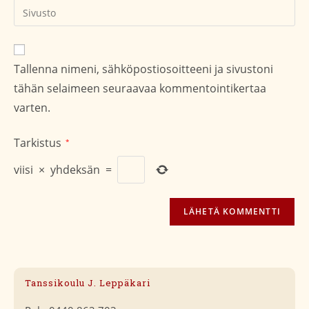
Kirjoita
sivustosi
verkko-
osoite/URL
Tallenna nimeni, sähköpostiosoitteeni ja sivustoni
(valinnainen)
tähän selaimeen seuraavaa kommentointikertaa
varten.
Tarkistus
*
viisi
×
yhdeksän
=
Tanssikoulu J. Leppäkari