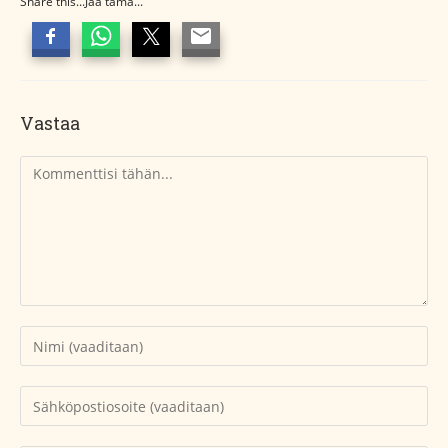
Share this...Jaa tämä...
Vastaa
Kommentti
Kirjoita
nimesi
tai
Kirjoita
käyttäjätunnuksesi
sähköpostiosoitteesi
kommentoidaksesi
kommentoidaksesi