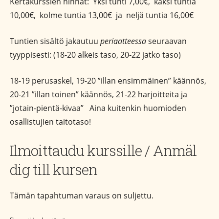
Kertakurssien hinnat: Yksi tunti 7,00€, kaksi tuntia
10,00€, kolme tuntia 13,00€ ja neljä tuntia 16,00€
Tuntien sisältö jakautuu
periaatteessa
seuraavan
tyyppisesti: (18-20 alkeis taso, 20-22 jatko taso)
18-19 perusaskel, 19-20 ”illan ensimmäinen” käännös,
20-21 ”illan toinen” käännös, 21-22 harjoitteita ja
”jotain-pientä-kivaa” Aina kuitenkin huomioden
osallistujien taitotaso!
Ilmoittaudu kurssille / Anmäl
dig till kursen
Tämän tapahtuman varaus on suljettu.