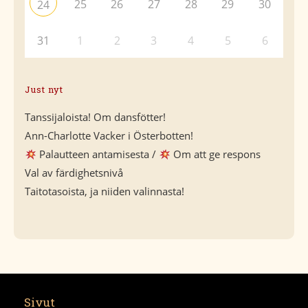
25
26
27
28
29
30
24
31
1
2
3
4
5
6
Just nyt
Tanssijaloista! Om dansfötter!
Ann-Charlotte Vacker i Österbotten!
Palautteen antamisesta /
Om att ge respons
Val av färdighetsnivå
Taitotasoista, ja niiden valinnasta!
Sivut