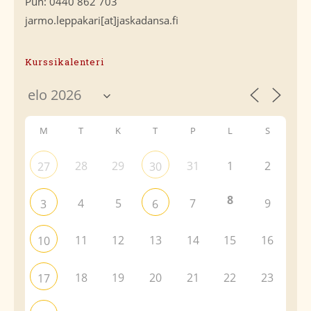
Puh: 0440 862 703
jarmo.leppakari[at]jaskadansa.fi
Kurssikalenteri
M
T
K
T
P
L
S
28
29
31
1
2
27
30
8
4
5
7
9
3
6
11
12
13
14
15
16
10
18
19
20
21
22
23
17