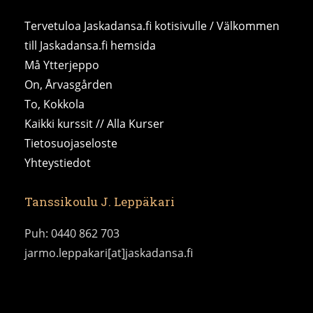
Tervetuloa Jaskadansa.fi kotisivulle / Välkommen
till Jaskadansa.fi hemsida
Må Ytterjeppo
On, Årvasgården
To, Kokkola
Kaikki kurssit // Alla Kurser
Tietosuojaseloste
Yhteystiedot
Tanssikoulu J. Leppäkari
Puh: 0440 862 703
jarmo.leppakari[at]jaskadansa.fi