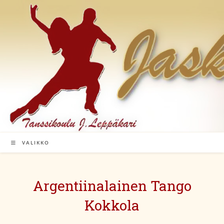
Siirry
suoraan
sisältöön
VALIKKO
Argentiinalainen Tango
Kokkola