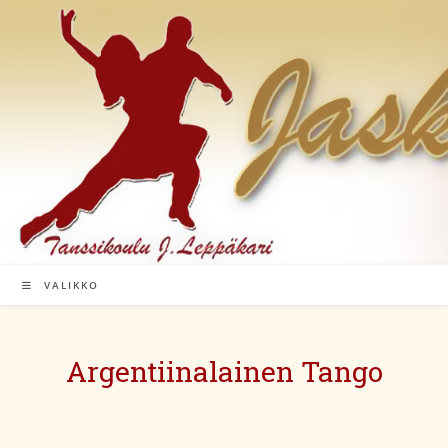
Siirry
suoraan
sisältöön
VALIKKO
Argentiinalainen Tango