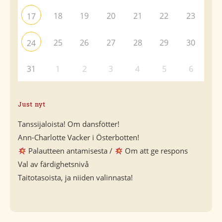
18
19
20
21
22
23
17
25
26
27
28
29
30
24
31
1
2
3
4
5
6
Just nyt
Tanssijaloista! Om dansfötter!
Ann-Charlotte Vacker i Österbotten!
Palautteen antamisesta /
Om att ge respons
Val av färdighetsnivå
Taitotasoista, ja niiden valinnasta!