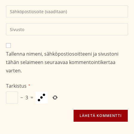
tai
Kirjoita
käyttäjätunnuksesi
sähköpostiosoitteesi
kommentoidaksesi
kommentoidaksesi
Kirjoita
sivustosi
verkko-
osoite/URL
Tallenna nimeni, sähköpostiosoitteeni ja sivustoni
(valinnainen)
tähän selaimeen seuraavaa kommentointikertaa
varten.
Tarkistus
*
−
3
=