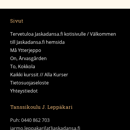
Sivut
Tervetuloa Jaskadansa.fi kotisivulle / Välkommen
till Jaskadansa.fi hemsida
Må Ytterjeppo
On, Årvasgården
To, Kokkola
Kaikki kurssit // Alla Kurser
Tietosuojaseloste
Yhteystiedot
Tanssikoulu J. Leppäkari
Puh: 0440 862 703
jarmo.leppakari[at]jaskadansa.fi