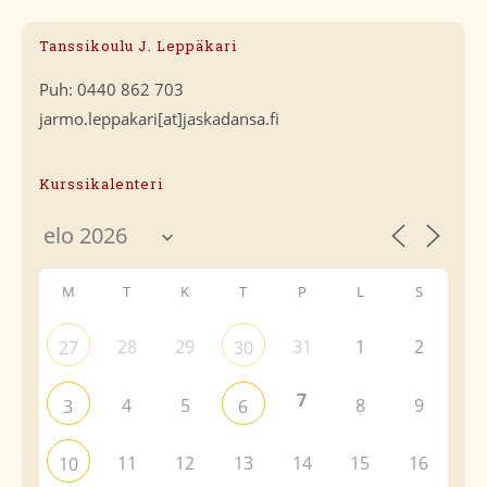
Tanssikoulu J. Leppäkari
Puh: 0440 862 703
jarmo.leppakari[at]jaskadansa.fi
Kurssikalenteri
M
T
K
T
P
L
S
28
29
31
1
2
27
30
7
4
5
8
9
3
6
11
12
13
14
15
16
10