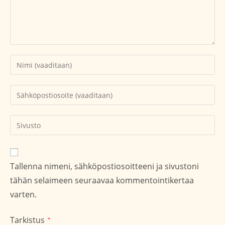
Kirjoita
nimesi
tai
Kirjoita
käyttäjätunnuksesi
sähköpostiosoitteesi
kommentoidaksesi
kommentoidaksesi
Kirjoita
sivustosi
verkko-
osoite/URL
Tallenna nimeni, sähköpostiosoitteeni ja sivustoni
(valinnainen)
tähän selaimeen seuraavaa kommentointikertaa
varten.
Tarkistus
*