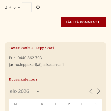
2
+
6
=
Tanssikoulu J. Leppäkari
Puh: 0440 862 703
jarmo.leppakari[at]jaskadansa.fi
Kurssikalenteri
M
T
K
T
P
L
S