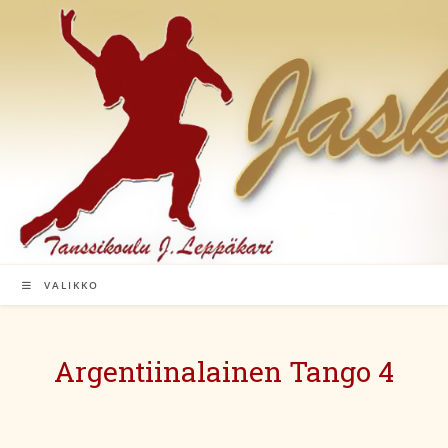
Siirry
suoraan
sisältöön
VALIKKO
Argentiinalainen Tango 4