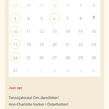
28
29
31
1
2
27
30
9
4
5
7
8
3
6
11
12
13
14
15
16
10
18
19
20
21
22
23
17
25
26
27
28
29
30
24
31
1
2
3
4
5
6
Just nyt
Tanssijaloista! Om dansfötter!
Ann-Charlotte Vacker i Österbotten!