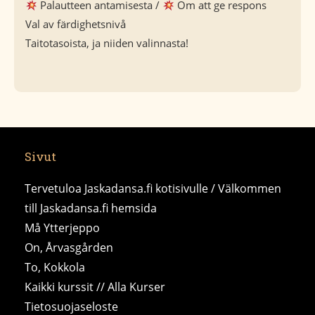
Palautteen antamisesta /
Om att ge respons
Val av färdighetsnivå
Taitotasoista, ja niiden valinnasta!
Sivut
Tervetuloa Jaskadansa.fi kotisivulle / Välkommen
till Jaskadansa.fi hemsida
Må Ytterjeppo
On, Årvasgården
To, Kokkola
Kaikki kurssit // Alla Kurser
Tietosuojaseloste