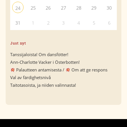
25
26
27
28
29
30
24
31
1
2
3
4
5
6
Just nyt
Tanssijaloista! Om dansfötter!
Ann-Charlotte Vacker i Österbotten!
Palautteen antamisesta /
Om att ge respons
Val av färdighetsnivå
Taitotasoista, ja niiden valinnasta!