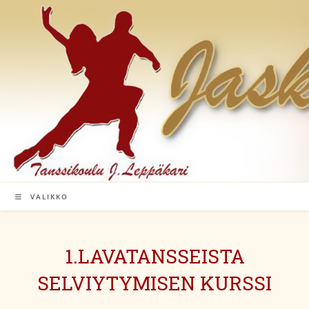
Siirry
suoraan
sisältöön
VALIKKO
1.LAVATANSSEISTA
SELVIYTYMISEN KURSSI