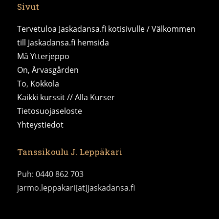
Sivut
Tervetuloa Jaskadansa.fi kotisivulle / Välkommen
till Jaskadansa.fi hemsida
Må Ytterjeppo
On, Årvasgården
To, Kokkola
Kaikki kurssit // Alla Kurser
Tietosuojaseloste
Yhteystiedot
Tanssikoulu J. Leppäkari
Puh: 0440 862 703
jarmo.leppakari[at]jaskadansa.fi