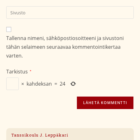
kommentoidaksesi
kommentoidaksesi
Kirjoita
sivustosi
verkko-
osoite/URL
Tallenna nimeni, sähköpostiosoitteeni ja sivustoni
(valinnainen)
tähän selaimeen seuraavaa kommentointikertaa
varten.
Tarkistus
*
×
kahdeksan
=
24
Tanssikoulu J. Leppäkari