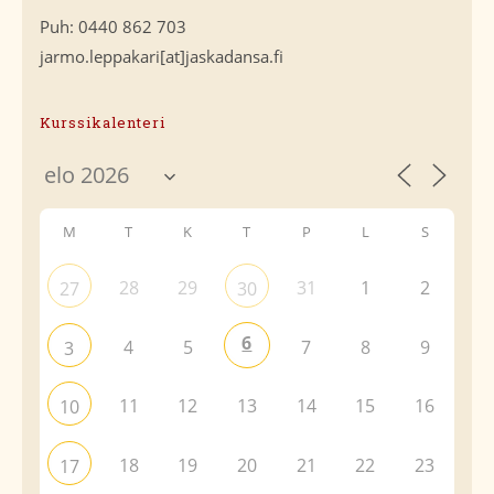
Puh: 0440 862 703
jarmo.leppakari[at]jaskadansa.fi
Kurssikalenteri
M
T
K
T
P
L
S
28
29
31
1
2
27
30
6
4
5
7
8
9
3
11
12
13
14
15
16
10
18
19
20
21
22
23
17