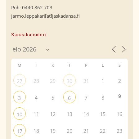
Puh: 0440 862 703
jarmo.leppakari[at]jaskadansa.fi
Kurssikalenteri
M
T
K
T
P
L
S
28
29
31
1
2
27
30
9
4
5
7
8
3
6
11
12
13
14
15
16
10
18
19
20
21
22
23
17