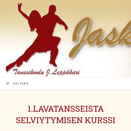
Siirry
suoraan
sisältöön
VALIKKO
1.LAVATANSSEISTA
SELVIYTYMISEN KURSSI