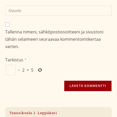
kommentoidaksesi
kommentoidaksesi
Kirjoita
sivustosi
verkko-
osoite/URL
Tallenna nimeni, sähköpostiosoitteeni ja sivustoni
(valinnainen)
tähän selaimeen seuraavaa kommentointikertaa
varten.
Tarkistus
*
−
2
=
5
Tanssikoulu J. Leppäkari