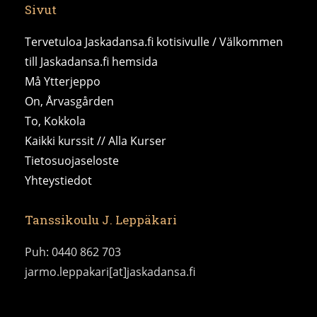
Sivut
Tervetuloa Jaskadansa.fi kotisivulle / Välkommen
till Jaskadansa.fi hemsida
Må Ytterjeppo
On, Årvasgården
To, Kokkola
Kaikki kurssit // Alla Kurser
Tietosuojaseloste
Yhteystiedot
Tanssikoulu J. Leppäkari
Puh: 0440 862 703
jarmo.leppakari[at]jaskadansa.fi