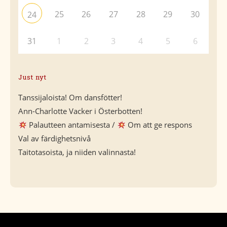
25
26
27
28
29
30
24
31
1
2
3
4
5
6
Just nyt
Tanssijaloista! Om dansfötter!
Ann-Charlotte Vacker i Österbotten!
Palautteen antamisesta /
Om att ge respons
Val av färdighetsnivå
Taitotasoista, ja niiden valinnasta!