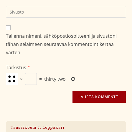
kommentoidaksesi
kommentoidaksesi
Kirjoita
sivustosi
verkko-
osoite/URL
Tallenna nimeni, sähköpostiosoitteeni ja sivustoni
(valinnainen)
tähän selaimeen seuraavaa kommentointikertaa
varten.
Tarkistus
*
×
=
thirty two
Tanssikoulu J. Leppäkari