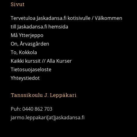
Sivut
Tervetuloa Jaskadansa.fi kotisivulle / Välkommen
till Jaskadansa.fi hemsida
Må Ytterjeppo
On, Årvasgården
To, Kokkola
Kaikki kurssit // Alla Kurser
Tietosuojaseloste
Yhteystiedot
Tanssikoulu J. Leppäkari
Puh: 0440 862 703
jarmo.leppakari[at]jaskadansa.fi