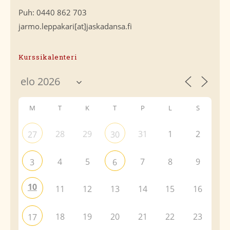
Puh: 0440 862 703
jarmo.leppakari[at]jaskadansa.fi
Kurssikalenteri
M
T
K
T
P
L
S
28
29
31
1
2
27
30
4
5
7
8
9
3
6
10
11
12
13
14
15
16
18
19
20
21
22
23
17