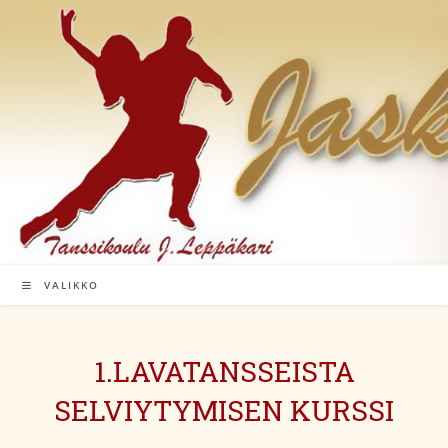
Siirry
suoraan
sisältöön
VALIKKO
1.LAVATANSSEISTA
SELVIYTYMISEN KURSSI