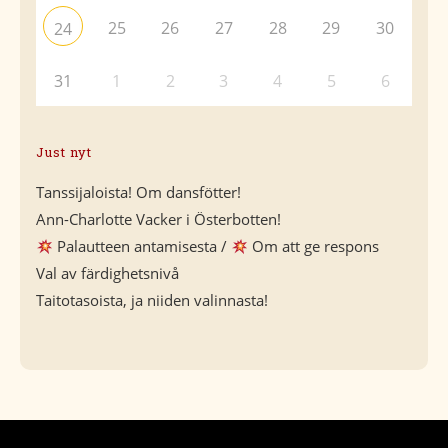
25
26
27
28
29
30
24
31
1
2
3
4
5
6
Just nyt
Tanssijaloista! Om dansfötter!
Ann-Charlotte Vacker i Österbotten!
Palautteen antamisesta /
Om att ge respons
Val av färdighetsnivå
Taitotasoista, ja niiden valinnasta!