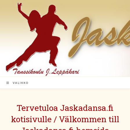
Siirry
suoraan
sisältöön
VALIKKO
Tervetuloa Jaskadansa.fi
kotisivulle / Välkommen till