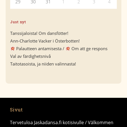
29
30
31
1
2
3
4
Just nyt
Tanssijaloista! Om dansfötter!
Ann-Charlotte Vacker i Österbotten!
Palautteen antamisesta /
Om att ge respons
Val av färdighetsnivå
Taitotasoista, ja niiden valinnasta!
Sivut
Tervetuloa Jaskadansa.fi kotisivulle / Välkommen