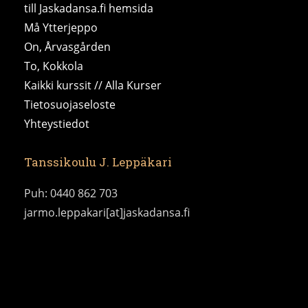
till Jaskadansa.fi hemsida
Må Ytterjeppo
On, Årvasgården
To, Kokkola
Kaikki kurssit // Alla Kurser
Tietosuojaseloste
Yhteystiedot
Tanssikoulu J. Leppäkari
Puh: 0440 862 703
jarmo.leppakari[at]jaskadansa.fi