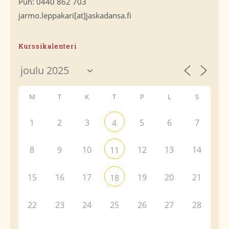
Puh: 0440 862 703
jarmo.leppakari[at]jaskadansa.fi
Kurssikalenteri
M
T
K
T
P
L
S
1
2
3
5
6
7
4
8
9
10
12
13
14
11
15
16
17
19
20
21
18
22
23
24
25
26
27
28